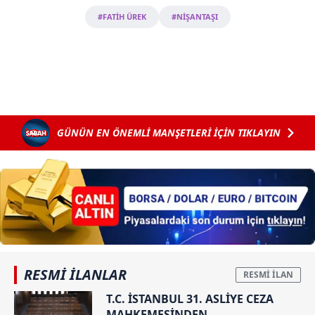
#FATİH ÜREK
#NİŞANTAŞI
GÜNÜN EN ÖNEMLİ MANŞETLERİ İÇİN TIKLAYIN
RESMİ İLANLAR
T.C. İSTANBUL 31. ASLİYE CEZA
MAHKEMESİNDEN