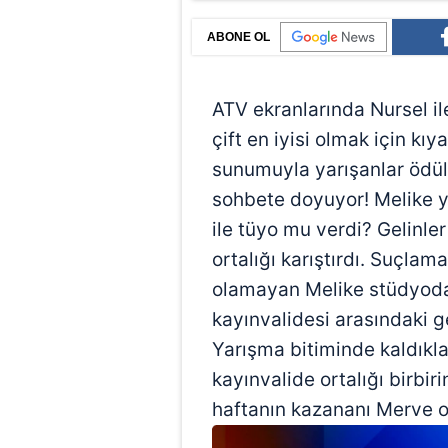
ABONE OL
ATV ekranlarında Nursel il
çift en iyisi olmak için kıy
sunumuyla yarışanlar ödül
sohbete doyuyor! Melike yü
ile tüyo mu verdi? Gelinler
ortalığı karıştırdı. Suçla
olamayan Melike stüdyoda
kayınvalidesi arasındaki g
Yarışma bitiminde kaldıkla
kayınvalide ortalığı birbiri
haftanın kazananı Merve o