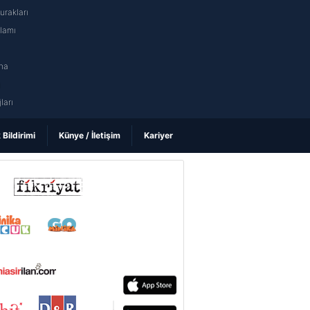
rakları
nlamı
na
ı
ları
k Bildirimi
Künye / İletişim
Kariyer