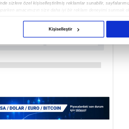
de sizlere özel kişiselleştirilmiş reklamlar sunabilir, sayfalarım
aparken amacımızın size daha iyi bir reklam deneyimi sunmak ol
imizden gelen çabayı gösterdiğimizi ve bu noktada, reklamların ma
olduğunu sizlere hatırlatmak isteriz.
Kişiselleştir
çerezlere izin vermedikleri takdirde, kullanıcılara hedefli reklaml
abilmek için İnternet Sitemizde kendimize ve üçüncü kişilere ait 
isel verileriniz işlenmekte olup gerekli olan çerezler bilgi toplum
 çerezler, sitemizin daha işlevsel kılınması ve kişiselleştirilmes
 yapılması, amaçlarıyla sınırlı olarak açık rızanız dahilinde kulla
aşağıda yer alan panel vasıtasıyla belirleyebilirsiniz. Çerezlere iliş
lgilendirme Metnimizi
ziyaret edebilirsiniz.
Korunması Kanunu uyarınca hazırlanmış Aydınlatma Metnimizi okum
 çerezlerle ilgili bilgi almak için lütfen
tıklayınız
.