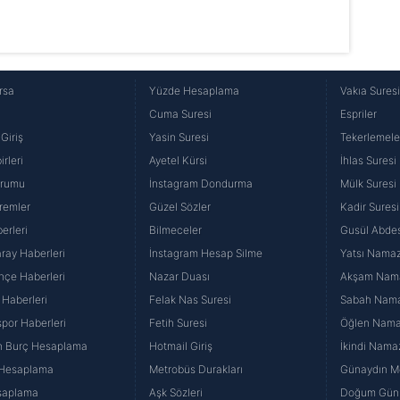
rsa
Yüzde Hesaplama
Vakıa Sures
Cuma Suresi
Espriler
Giriş
Yasin Suresi
Tekerlemele
rleri
Ayetel Kürsi
İhlas Suresi
urumu
İnstagram Dondurma
Mülk Suresi
remler
Güzel Sözler
Kadir Suresi
erleri
Bilmeceler
Gusül Abdes
ray Haberleri
İnstagram Hesap Silme
Yatsı Namazı
hçe Haberleri
Nazar Duası
Akşam Namaz
 Haberleri
Felak Nas Suresi
Sabah Namaz
por Haberleri
Fetih Suresi
Öğlen Namazı
n Burç Hesaplama
Hotmail Giriş
İkindi Namaz
 Hesaplama
Metrobüs Durakları
Günaydın Me
saplama
Aşk Sözleri
Doğum Günü