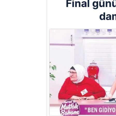
Final günü
da