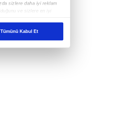
ızda sizlere daha iyi reklam
duğunu ve sizlere en iyi
liyetlerimizi karşılamak
Tümünü Kabul Et
ar gösterilmeyecektir."
çerezler kullanılmaktadır. Bu
u hizmetlerinin sunulması
i ve sizlere yönelik
nılacaktır.
kin detaylı bilgi için Ayarlar
ak ve sitemizde ilgili