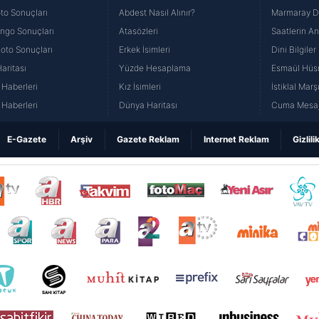
to Sonuçları
Abdest Nasıl Alınır?
Marmaray Du
yango Sonuçları
Atasözleri
Saatlerin A
Loto Sonuçları
Erkek İsimleri
Dini Bilgiler
aritası
Yüzde Hesaplama
Esmaül Hüs
Haberleri
Kız İsimleri
İstiklal Marş
Haberleri
Dünya Haritası
Cuma Mesaj
E-Gazete
Arşiv
Gazete Reklam
Internet Reklam
Gizlili