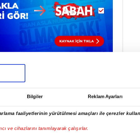
Haber Girişi
e Efendioğlu - Editör
Bilgiler
Reklam Ayarları
rlama faaliyetlerinin yürütülmesi amaçları ile çerezler kullan
yıcı ve cihazlarını tanımlayarak çalışırlar.
ulamamızı İndirin
rıcalıkları Keşfedin!