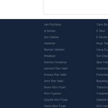
Veri Politikası
Canlı Bo
İş İlanları
E Okul
Son Dakika
E Devlet 
Haberler
Rüya Tabi
Namaz Vakitleri
Hava D
İmsakiye
Son Dep
İstanbul İmsakiye
Spor Hab
İstanbul İftar Vakti
Galatasa
Ankara İftar Vakti
Fenerba
İzmir İftar Vakti
Beşiktaş
Gram Altın Fiyatı
Trabzons
Altın Fiyatları
Yüksele
Çeyrek Altın Fiyatı
Gebelik
Yarım Altın Fiyatı
KDV He