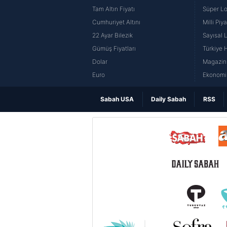
Tam Altın Fiyatı
Süper Lo
Cumhuriyet Altını
Milli Pi
22 Ayar Bilezik
Sayısal 
Gümüş Fiyatları
Türkiye H
Dolar
Magazin 
Euro
Ekonomi 
Sabah USA
Daily Sabah
RSS