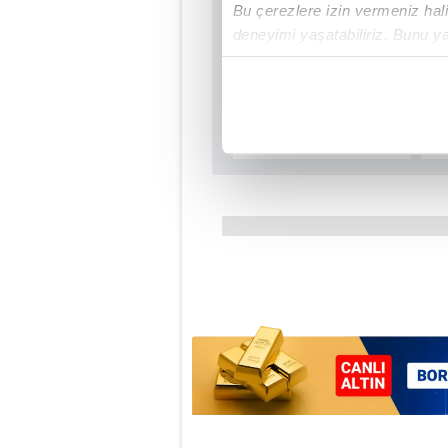
Bu çerezlere izin vermeniz halin
deneyimi yaşatabiliriz. Bunu y
içerikleri sunabilmek adına el
noktasında tek gelir kalemimiz 
Her halükârda, kullanıcılar, bu 
Sizlere daha iyi bir hizmet sun
çerezler vasıtasıyla çeşitli kiş
amacıyla kullanılmaktadır. Diğer
reklam/pazarlama faaliyetlerinin
Çerezlere ilişkin tercihlerinizi 
butonuna tıklayabilir,
Çerez Bi
6698 sayılı Kişisel Verilerin 
mevzuata uygun olarak kullanılan