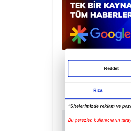
Reddet
Met
Rıza
"Sitelerimizde reklam ve paza
Bu çerezler, kullanıcıların tara
Sabah.com.tr Uyg
Uygulamalara Özel Ay