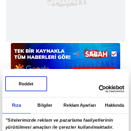
Reddet
Haber Girişi
Rıza
Bilgiler
Reklam Ayarları
Hakkında
Mete Efendioğlu - Editör
"Sitelerimizde reklam ve pazarlama faaliyetlerinin
yürütülmesi amaçları ile çerezler kullanılmaktadır.
#LÜBNAN
#İSTANBUL