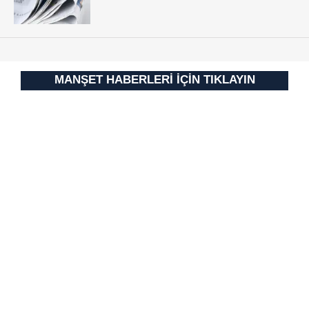
kullanılmaktadır. Bu çerezler vasıtasıyla çeşitli kişisel
verileriniz işlenmekte olup gerekli olan çerezler bilgi
toplumu hizmetlerinin sunulması amacıyla
kullanılmaktadır. Diğer çerezler, sitemizin daha işlevsel
MANŞET HABERLERİ İÇİN TIKLAYIN
kılınması ve kişiselleştirilmesi ve sizlere yönelik
reklam/pazarlama faaliyetlerinin yapılması, amaçlarıyla
sınırlı olarak açık rızanız dahilinde kullanılacaktır.
Çerezlere ilişkin tercihlerinizi aşağıda yer alan panel
vasıtasıyla belirleyebilirsiniz. Çerezlere ilişkin detaylı bilgi
için Ayarlar butonuna tıklayabilir,
Çerez Bilgilendirme
Metnimizi
ziyaret edebilirsiniz.
6698 sayılı Kişisel Verilerin Korunması Kanunu uyarınca
hazırlanmış Aydınlatma Metnimizi okumak ve sitemizde
ilgili mevzuata uygun olarak kullanılan çerezlerle ilgili bilgi
almak için lütfen
tıklayınız
.