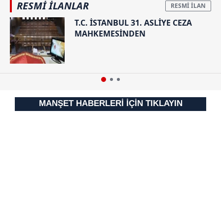
RESMİ İLANLAR
Sizlere daha iyi bir hizmet sunabilmek için İnternet
Sitemizde kendimize ve üçüncü kişilere ait çerezler
T.C. İSTANBUL 31. ASLİYE CEZA
MAHKEMESİNDEN
kullanılmaktadır. Bu çerezler vasıtasıyla çeşitli kişisel
verileriniz işlenmekte olup gerekli olan çerezler bilgi
toplumu hizmetlerinin sunulması amacıyla
kullanılmaktadır. Diğer çerezler, sitemizin daha işlevsel
kılınması ve kişiselleştirilmesi ve sizlere yönelik
reklam/pazarlama faaliyetlerinin yapılması, amaçlarıyla
MANŞET HABERLERİ İÇİN TIKLAYIN
sınırlı olarak açık rızanız dahilinde kullanılacaktır.
Çerezlere ilişkin tercihlerinizi aşağıda yer alan panel
vasıtasıyla belirleyebilirsiniz. Çerezlere ilişkin detaylı bilgi
için Ayarlar butonuna tıklayabilir,
Çerez Bilgilendirme
Metnimizi
ziyaret edebilirsiniz.
6698 sayılı Kişisel Verilerin Korunması Kanunu uyarınca
hazırlanmış Aydınlatma Metnimizi okumak ve sitemizde
ilgili mevzuata uygun olarak kullanılan çerezlerle ilgili bilgi