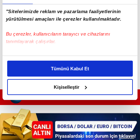
"Sitelerimizde reklam ve pazarlama faaliyetlerinin
Haber Girişi
yürütülmesi amaçları ile çerezler kullanılmaktadır.
Mete Efendioğlu - Editör
Bu çerezler, kullanıcıların tarayıcı ve cihazlarını
tanımlayarak çalışırlar.
#İSTANBUL
#ARAP
#AVRUPA
#KATAR
Bu çerezlere izin vermeniz halinde sizlere özel
kişiselleştirilmiş reklamlar sunabilir, sayfalarımızda sizlere
Tümünü Kabul Et
daha iyi reklam deneyimi yaşatabiliriz. Bunu yaparken
amacımızın size daha iyi bir reklam deneyimi sunmak
olduğunu ve sizlere en iyi içerikleri sunabilmek adına
Kişiselleştir
elimizden gelen çabayı gösterdiğimizi ve bu noktada,
GÜNÜN EN ÖNEMLİ MANŞETLERİ İÇİN TIKLAYIN
reklamların maliyetlerimizi karşılamak noktasında tek gelir
kalemimiz olduğunu sizlere hatırlatmak isteriz.
Her halükârda, kullanıcılar, bu çerezlere izin vermedikleri
takdirde, kullanıcılara hedefli reklamlar
gösterilmeyecektir."