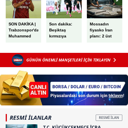
SON DAKİKA |
Son dakika:
Mossadın
Trabzonspor'dan
Beşiktaş
fiyasko İran
Muhammed
kırmızıya
planı: 2 üst
Salah için dev
rağmen
düzey yetkili
tören! 'Kupalar
kazandı!
görevden
kazanmak için
Çekya’da
alındı!
GÜNÜN ÖNEMLİ MANŞETLERİ İÇİN TIKLAYIN
buradayım'
avantajı kaptı
RESMİ İLANLAR
T.C. KÜÇÜKÇEKMECE İCRA