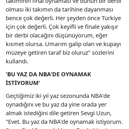
takımının final oynaması ve bunun bir derbi
Sitemizde kendimize ve üçüncü kişilere ait çerezler
olması iki takımın da tarihine dayanması
kullanılmaktadır. Bu çerezler vasıtasıyla çeşitli kişisel
bence çok değerli. Her şeyden önce Türkiye
verileriniz işlenmekte olup gerekli olan çerezler bilgi
için çok değerli. Çok keyifli ve finale yakışır
toplumu hizmetlerinin sunulması amacıyla
kullanılmaktadır. Diğer çerezler, sitemizin daha işlevsel
bir derbi olacağını düşünüyorum, eğer
kılınması ve kişiselleştirilmesi ve sizlere yönelik
kısmet olursa. Umarım galip olan ve kupayı
reklam/pazarlama faaliyetlerinin yapılması, amaçlarıyla
müzeye getiren taraf biz oluruz" sözlerini
sınırlı olarak açık rızanız dahilinde kullanılacaktır.
kullandı.
Çerezlere ilişkin tercihlerinizi aşağıda yer alan panel
'BU YAZ DA NBA'DE OYNAMAK
vasıtasıyla belirleyebilirsiniz. Çerezlere ilişkin detaylı bilgi
için Ayarlar butonuna tıklayabilir,
Çerez Bilgilendirme
İSTİYORUM'
Metnimizi
ziyaret edebilirsiniz.
Geçtiğimiz iki yıl yaz sezonunda NBA'de
6698 sayılı Kişisel Verilerin Korunması Kanunu uyarınca
oynadığını ve bu yaz da yine orada yer
hazırlanmış Aydınlatma Metnimizi okumak ve sitemizde
almak istediğini dile getiren Sevgi Uzun,
ilgili mevzuata uygun olarak kullanılan çerezlerle ilgili bilgi
"Evet. Bu yaz da NBA'de oynamak istiyorum.
almak için lütfen
tıklayınız
.