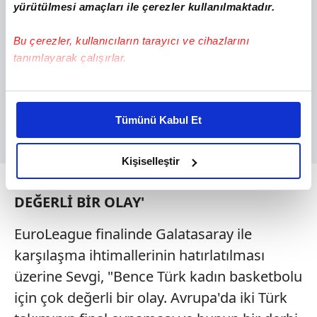
yürütülmesi amaçları ile çerezler kullanılmaktadır.
Bu çerezler, kullanıcıların tarayıcı ve cihazlarını
tanımlayarak çalışırlar.
Bu çerezlere izin vermeniz halinde sizlere özel
kişiselleştirilmiş reklamlar sunabilir, sayfalarımızda sizlere
Tümünü Kabul Et
daha iyi reklam deneyimi yaşatabiliriz. Bunu yaparken
amacımızın size daha iyi bir reklam deneyimi sunmak
olduğunu ve sizlere en iyi içerikleri sunabilmek adına
Kişiselleştir
elimizden gelen çabayı gösterdiğimizi ve bu noktada,
'TÜRK KADIN BASKETBOLU İÇİN ÇOK
reklamların maliyetlerimizi karşılamak noktasında tek gelir
DEĞERLİ BİR OLAY'
kalemimiz olduğunu sizlere hatırlatmak isteriz.
EuroLeague finalinde Galatasaray ile
Her halükârda, kullanıcılar, bu çerezlere izin vermedikleri
karşılaşma ihtimallerinin hatırlatılması
takdirde, kullanıcılara hedefli reklamlar
üzerine Sevgi, "Bence Türk kadın basketbolu
gösterilmeyecektir."
için çok değerli bir olay. Avrupa'da iki Türk
Sizlere daha iyi bir hizmet sunabilmek için İnternet