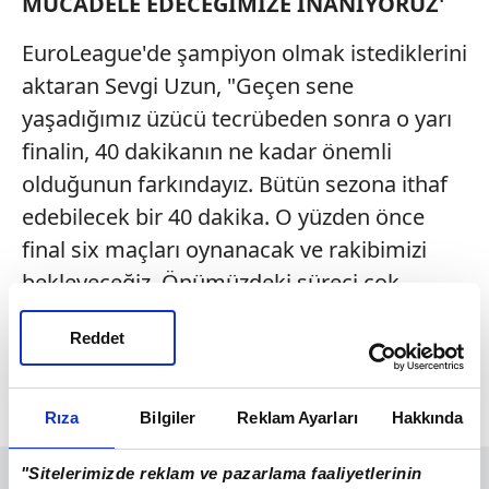
MÜCADELE EDECEĞİMİZE İNANIYORUZ'
EuroLeague'de şampiyon olmak istediklerini
aktaran Sevgi Uzun, "Geçen sene
yaşadığımız üzücü tecrübeden sonra o yarı
finalin, 40 dakikanın ne kadar önemli
olduğunun farkındayız. Bütün sezona ithaf
edebilecek bir 40 dakika. O yüzden önce
final six maçları oynanacak ve rakibimizi
bekleyeceğiz. Önümüzdeki süreci çok
verimli bir şekilde geçirmeliyiz. Orada
Reddet
olabildiğimiz en hazır şekilde olacağız. Yarı
finali geçip şampiyonluk için mücadele
edeceğimize inanıyorum" şeklinde konuştu.
Rıza
Bilgiler
Reklam Ayarları
Hakkında
"Sitelerimizde reklam ve pazarlama faaliyetlerinin