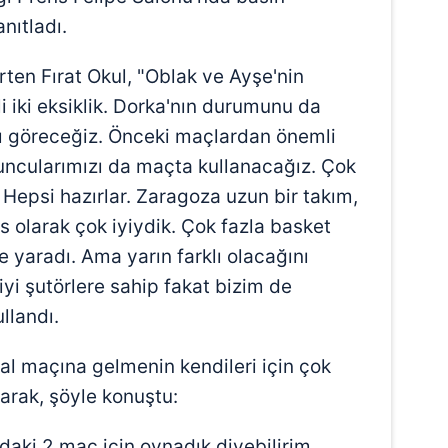
nıtladı.
rten Fırat Okul, "Oblak ve Ayşe'nin
 iki eksiklik. Dorka'nın durumunu da
nı göreceğiz. Önceki maçlardan önemli
yuncularımızı da maçta kullanacağız. Çok
 Hepsi hazırlar. Zaragoza uzun bir takım,
ns olarak çok iyiydik. Çok fazla basket
e yaradı. Ama yarın farklı olacağını
iyi şutörlere sahip fakat bizim de
ullandı.
al maçına gelmenin kendileri için çok
arak, şöyle konuştu:
daki 2 maç için oynadık diyebilirim.