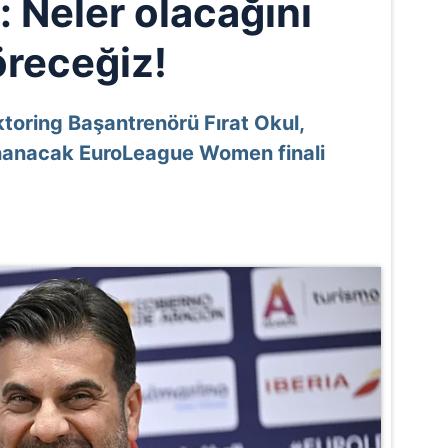
: Neler olacağını
receğiz!
oring Başantrenörü Fırat Okul,
nanacak EuroLeague Women finali