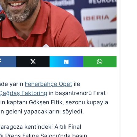
nde yarın
Fenerbahçe Opet
ile
Çağdaş Faktoring
'in başantrenörü Fırat
ımın kaptanı Gökşen Fitik, sezonu kupayla
en geleni yapacaklarını söyledi.
Zaragoza kentindeki Altılı Final
ı Prens Felipe Salonu'nda basın