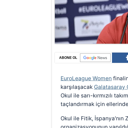
ABONE OL
EuroLeague Women
finali
karşılaşacak
Galatasaray 
Okul ile sarı-kırmızılı tak
taçlandırmak için ellerind
Okul ile Fitik, İspanya'nın 
organizasyonunun yapıldığ