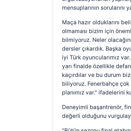
mensuplarının sorularını ya
Maça hazır olduklarını beli
olmaması bizim için önemli
bilmiyoruz. Neler olacağı
dersler çıkardık. Başka o
iyi Türk oyuncularımız var.
yarı finalde özellikle defa
kaçırdılar ve bu durum biz
biliyoruz. Fenerbahçe çok 
planımız var." ifadelerini k
Deneyimli başantrenör, fin
değerli olduğunu vurgulay
"Bütün sezonu final etabın