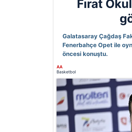
Fırat Okul
gö
Galatasaray Çağdaş Fakt
Fenerbahçe Opet ile oy
öncesi konuştu.
AA
Basketbol