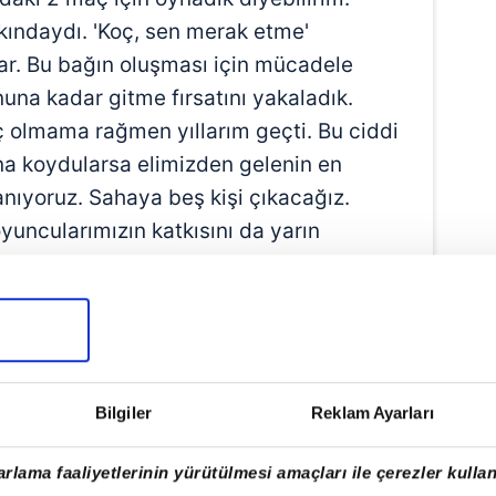
ındaydı. 'Koç, sen merak etme'
ular. Bu bağın oluşması için mücadele
una kadar gitme fırsatını yakaladık.
 olmama rağmen yıllarım geçti. Bu ciddi
ına koydularsa elimizden gelenin en
anıyoruz. Sahaya beş kişi çıkacağız.
oyuncularımızın katkısını da yarın
salona davet eden Okul, "Sarı-kırmızılı
eleşmiş durumda. Bizim için büyük bir
ncı oyuncularımız önceki maçlarda bundan
Bilgiler
Reklam Ayarları
m yine aynı şekilde bir taraftar
örüş belirtti.
rlama faaliyetlerinin yürütülmesi amaçları ile çerezler kullan