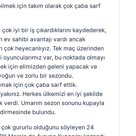
 çerezlerle ilgili bilgi almak için lütfen
tıklayınız
.
bilmek için takım olarak çok çaba sarf
çok iyi bir iş çıkardıklarını kaydederek,
ev sahibi avantajı vardı ancak
in çok heyecanlıyız. Tek maç üzerinden
yi oyuncularımız var, bu noktada olmayı
rmek için elimizden geleni yapacak ve
yoğun ve zorlu bir sezondu.
lmak için çok çaba sarf ettik.
akınız. Herkes ülkemizi en iyi şekilde
ek verdi. Umarım sezon sonunu kupayla
endirmesinde bulundu.
in çok gururlu olduğunu söyleyen 24