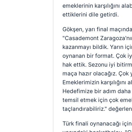
mevzuata uygun olarak kullanılan
emeklerinin karşılığını ala
ettiklerini dile getirdi.
Gökşen, yarı final maçında 
"Casademont Zaragoza'nın 
kazanmayı bildik. Yarın iç
oynanan bir format. Çok i
hak ettik. Sezonu iyi biti
maça hazır olacağız. Çok 
Emeklerimizin karşılığını a
Hedefimize bir adım daha y
temsil etmek için çok em
taçlandırabiliriz." değerl
Türk finali oynanacağı iç