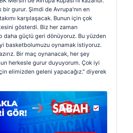
BK Mersin de Avrupa Kupası'nı kazandı.
 bir gurur. Şimdi de Avrupa'nın en
takımı karşılaşacak. Bunun için çok
tesini gösterdi. Biz her zaman
p daha güçlü geri dönüyoruz. Bu yüzden
 iyi basketbolumuzu oynamak istiyoruz.
hazırız. Bir maç oynanacak, her şey
lsun herkesle gurur duyuyorum. Çok iyi
için elimizden geleni yapacağız." diyerek