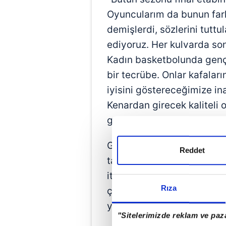
Oyuncularım da bunun fark
demişlerdi, sözlerini tutt
ediyoruz. Her kulvarda son
Kadın basketbolunda genç
bir tecrübe. Onlar kafalar
iyisini göstereceğimize in
Kenardan girecek kaliteli 
göreceğiz."
Galatasaray taraftarlarını 
Reddet
taraftarlar Avrupa'da küm
itici güç. Özellikle yaba
Rıza
çok etkilenmişlerdi. Umarı
yoğunluğu olur." şeklinde g
"Sitelerimizde reklam ve paza