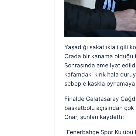
mevzuata uygun olarak kullanılan
Yaşadığı sakatlıkla ilgili 
Orada bir kanama olduğu 
Sonrasında ameliyat edild
kafamdaki kırık hala duru
sebeple kaskla oynamaya d
Finalde Galatasaray Çağda
basketbolu açısından çok 
Onar, şunları kaydetti:
"Fenerbahçe Spor Kulübü b