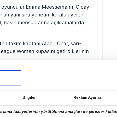
r, oyuncular Emma Meessemann, Olcay
n
'un yanı sıra yönetim kurulu üyeleri
l, basın mensuplarına açıklamalarda
ten takım kaptanı Alperi Onar, sarı-
oLeague Women kupasını getirdiklerinin
ır Final Four, play-off ve şimdi de Final
yapan deneyimli sporcu, "Düzenli ve
rü oluşturup üst düzey organizasyonların
 sebeple 3. kupayı ülkemize getirmek,
Bilgiler
Reklam Ayarları
, kulübümüze getirmek bizim için çok
 Bu kulüpte 5. senemi yaşıyorum.
rlama faaliyetlerinin yürütülmesi amaçları ile çerezler kullan