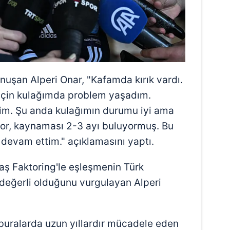
 çerezlerle ilgili bilgi almak için lütfen
tıklayınız
.
konuşan Alperi Onar, "Kafamda kırık vardı.
için kulağımda problem yaşadım.
im. Şu anda kulağımın durumu iyi ama
yor, kaynaması 2-3 ayı buluyormuş. Bu
evam ettim." açıklamasını yaptı.
ş Faktoring'le eşleşmenin Türk
değerli olduğunu vurgulayan Alperi
uralarda uzun yıllardır mücadele eden