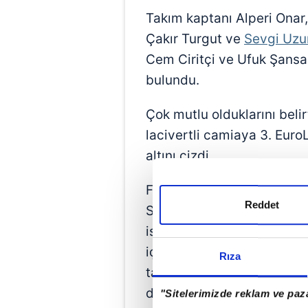
Takım kaptanı Alperi Ona
Çakır Turgut ve
Sevgi Uzu
Cem Ciritçi ve Ufuk Şansa
bulundu.
Çok mutlu olduklarını belir
lacivertli camiaya 3. Eur
altını çizdi.
Fenerbahçe'nin uzun yıllard
Reddet
Six'te yer aldığına vurgu 
istikrarlı şekilde bu kültü
içinde olan bir ekibiz. Bu
Rıza
taraftarlarımıza getirmek
değerliydi, Çok mutluyuz.
"Sitelerimizde reklam ve paza