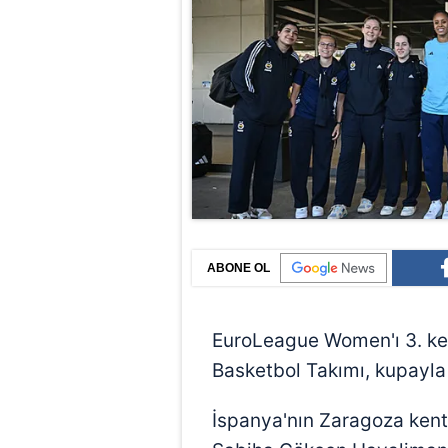
ABONE OL
EuroLeague Women'ı 3. k
Basketbol Takımı, kupayla 
İspanya'nın Zaragoza kenti