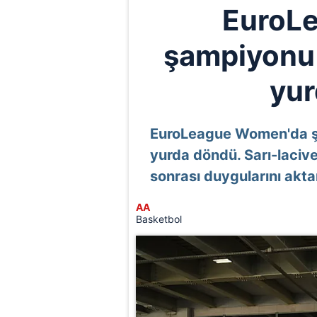
EuroL
şampiyonu
yur
EuroLeague Women'da ş
yurda döndü. Sarı-lacive
sonrası duygularını akta
AA
Basketbol