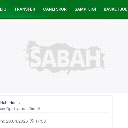
LİG
TRANSFER
CANLI SKOR
ŞAMP. LİGİ
BASKETBOL
 Haberleri
çe Opet yurda döndü!
rihi: 20.04.2026
17:58