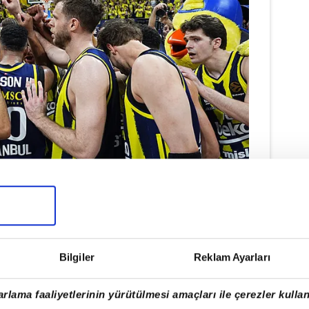
gue
ile NBA Europe arasında ilerleyen
irliklerinin Avrupa basketbolu adına
Bilgiler
Reklam Ayarları
leceğine inandıklarını da açıklamasında
rlama faaliyetlerinin yürütülmesi amaçları ile çerezler kullan