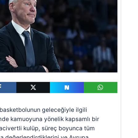
basketbolunun geleceğiyle ilgili
emde kamuoyuna yönelik kapsamlı bir
acivertli kulüp, süreç boyunca tüm
şla değerlendirdiklerini ve Avrupa