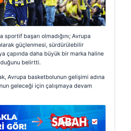
 çerezlerle ilgili bilgi almak için lütfen
tıklayınız
.
ca sportif başarı olmadığını; Avrupa
arak güçlenmesi, sürdürülebilir
a çapında daha büyük bir marka haline
duğunu belirtti.
k, Avrupa basketbolunun gelişimi adına
nun geleceği için çalışmaya devam