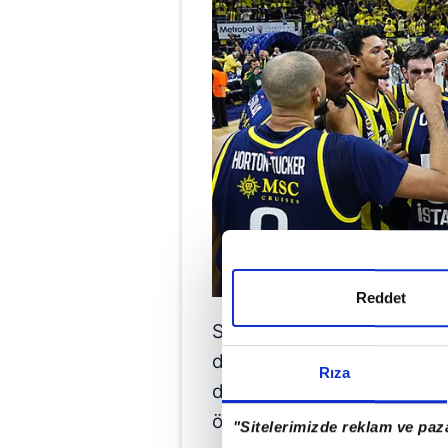
Reddet
Sarı-lacivertliler,
EuroLea
dönemde oluşabilecek iş b
Rıza
değerli fırsatlar yaratabi
özellikle vurguladı.
"Sitelerimizde reklam ve paza