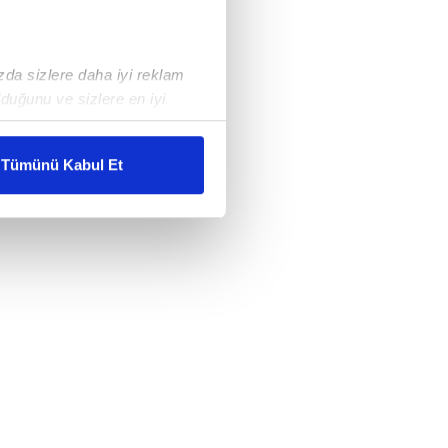
ızda sizlere daha iyi reklam
duğunu ve sizlere en iyi
liyetlerimizi karşılamak
Tümünü Kabul Et
ar gösterilmeyecektir."
çerezler kullanılmaktadır. Bu
u hizmetlerinin sunulması
i ve sizlere yönelik
nılacaktır.
kin detaylı bilgi için Ayarlar
ak ve sitemizde ilgili