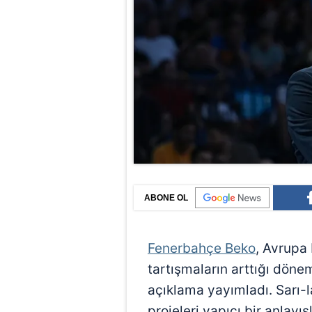
ABONE OL
Fenerbahçe Beko
, Avrupa 
tartışmaların arttığı dön
açıklama yayımladı. Sarı-l
projeleri yapıcı bir anlayı