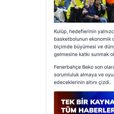
mevzuata uygun olarak kullanılan
Kulüp, hedeflerinin yalnız
basketbolunun ekonomik ol
biçimde büyümesi ve düny
gelmesine katkı sunmak ol
Fenerbahçe Beko son olara
sorumluluk almaya ve oyu
edeceklerinin altını çizdi.