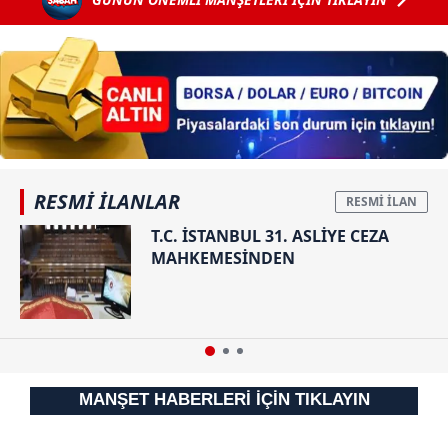
gözaltında:
Yurt dışına
kaçmasına
yardım ettiği
tespit
edilmişti!
RESMİ İLANLAR
T.C. İSTANBUL 31. ASLİYE CEZA
MAHKEMESİNDEN
MANŞET HABERLERİ İÇİN TIKLAYIN