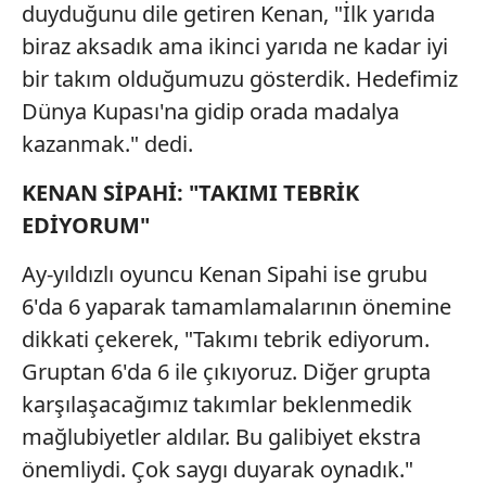
duyduğunu dile getiren Kenan, "İlk yarıda
kullanılmaktadır. Diğer çerezler, sitemizin daha işlevsel
kılınması ve kişiselleştirilmesi ve sizlere yönelik
biraz aksadık ama ikinci yarıda ne kadar iyi
reklam/pazarlama faaliyetlerinin yapılması, amaçlarıyla
bir takım olduğumuzu gösterdik. Hedefimiz
sınırlı olarak açık rızanız dahilinde kullanılacaktır.
Dünya Kupası'na gidip orada madalya
kazanmak." dedi.
Çerezlere ilişkin tercihlerinizi aşağıda yer alan panel
vasıtasıyla belirleyebilirsiniz. Çerezlere ilişkin detaylı bilgi
KENAN SİPAHİ: "TAKIMI TEBRİK
için Ayarlar butonuna tıklayabilir,
Çerez Bilgilendirme
Metnimizi
ziyaret edebilirsiniz.
EDİYORUM"
Ay-yıldızlı oyuncu Kenan Sipahi ise grubu
6698 sayılı Kişisel Verilerin Korunması Kanunu uyarınca
hazırlanmış Aydınlatma Metnimizi okumak ve sitemizde
6'da 6 yaparak tamamlamalarının önemine
ilgili mevzuata uygun olarak kullanılan çerezlerle ilgili bilgi
dikkati çekerek, "Takımı tebrik ediyorum.
almak için lütfen
tıklayınız
.
Gruptan 6'da 6 ile çıkıyoruz. Diğer grupta
karşılaşacağımız takımlar beklenmedik
mağlubiyetler aldılar. Bu galibiyet ekstra
önemliydi. Çok saygı duyarak oynadık."