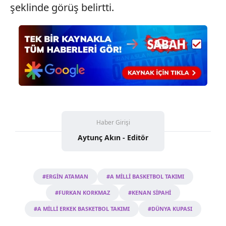
şeklinde görüş belirtti.
Haber Girişi
Aytunç Akın - Editör
#ERGİN ATAMAN
#A MİLLİ BASKETBOL TAKIMI
#FURKAN KORKMAZ
#KENAN SİPAHİ
#A MİLLİ ERKEK BASKETBOL TAKIMI
#DÜNYA KUPASI