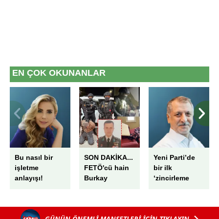
EN ÇOK OKUNANLAR
Bu nasıl bir
SON DAKİKA...
Yeni Parti’de
işletme
FETÖ'cü hain
bir ilk
anlayışı!
Burkay
‘zincirleme
Karatepe'nin
rüşvet’
ablası Ayşe
Alanur
GÜNÜN ÖNEMLİ MANŞETLERİ İÇİN TIKLAYIN
Karatepe