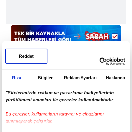
Reddet
Rıza
Bilgiler
Reklam Ayarları
Hakkında
Haber Girişi
Mete Efendioğlu - Editör
"Sitelerimizde reklam ve pazarlama faaliyetlerinin
yürütülmesi amaçları ile çerezler kullanılmaktadır.
#KEREM AKTÜRKOĞLU
#FENERBAHÇE
Bu çerezler, kullanıcıların tarayıcı ve cihazlarını
tanımlayarak çalışırlar.