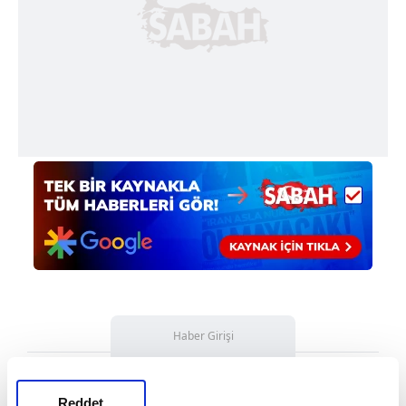
Haber Girişi
Mete Efendioğlu - Editör
Reddet