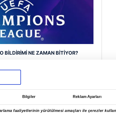
O BİLDİRİMİ NE ZAMAN BİTİYOR?
 kadro bildirimleri için kulüplerin A
eç 2 Eylül 2025'i 3 Eylül 2025'e bağlayan
FA'ya bildirmesi gerekiyor.
Bilgiler
Reklam Ayarları
rlama faaliyetlerinin yürütülmesi amaçları ile çerezler kullan