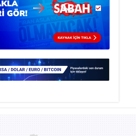
 çerezlerle ilgili bilgi almak için lütfen
tıklayınız
.