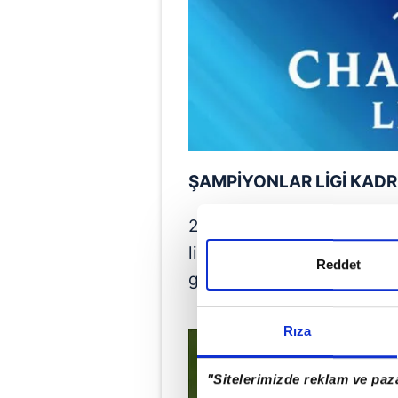
ŞAMPİYONLAR LİGİ KADR
2025-2026 Şampiyonlar Ligi
listesi ve B listesini en g
Reddet
gece saat 01.00'e kadar UE
Rıza
"Sitelerimizde reklam ve paza