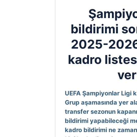
Şampiyo
bildirimi s
2025-2026 
kadro liste
ver
UEFA Şampiyonlar Ligi kad
Grup aşamasında yer ala
transfer sezonun kapan
bildirimi yapabileceği me
kadro bildirimi ne zama