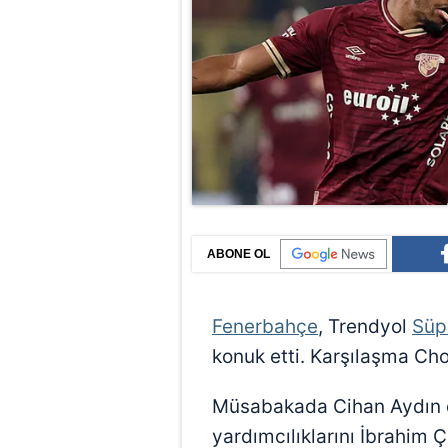
ABONE OL
Fenerbahçe
, Trendyol
Süp
konuk etti. Karşılaşma C
Müsabakada Cihan Aydın d
yardımcılıklarını İbrahim 