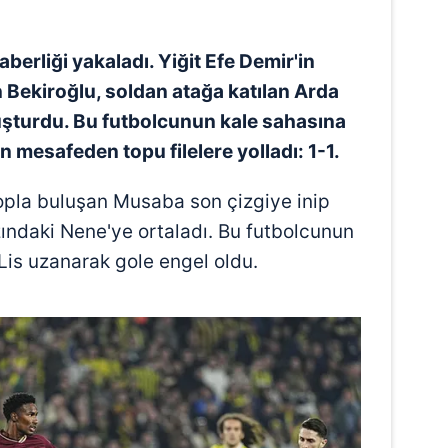
 çerezlerle ilgili bilgi almak için lütfen
tıklayınız
.
erliği yakaladı. Yiğit Efe Demir'in
 Bekiroğlu, soldan atağa katılan Arda
uşturdu. Bu futbolcunun kale sahasına
 mesafeden topu filelere yolladı: 1-1.
topla buluşan Musaba son çizgiye inip
ındaki Nene'ye ortaladı. Bu futbolcunun
Lis uzanarak gole engel oldu.