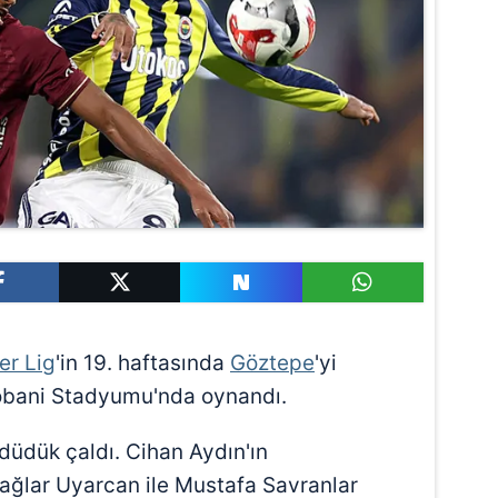
er Lig
'in 19. haftasında
Göztepe
'yi
hobani Stadyumu'nda oynandı.
üdük çaldı. Cihan Aydın'ın
Çağlar Uyarcan ile Mustafa Savranlar