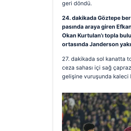
geri döndü.
mevzuata uygun olarak kullanılan
24. dakikada Göztepe berab
pasında araya giren Efkan
Okan Kurtulan'ı topla bul
ortasında Janderson yakın
27. dakikada sol kanatta 
ceza sahası içi sağ çapraz
gelişine vuruşunda kaleci 