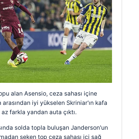
opu alan Asensio, ceza sahası içine
 arasından iyi yükselen Skriniar'ın kafa
az farkla yandan auta çıktı.
asında solda topla buluşan Janderson'un
adan seken top ceza sahası içi sağ