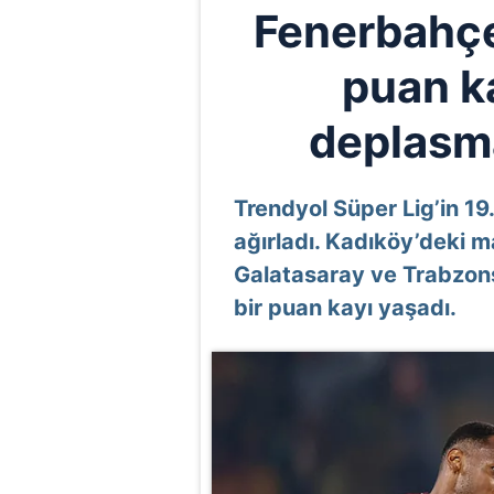
Fenerbahçe
puan k
deplasm
Trendyol Süper Lig’in 1
ağırladı. Kadıköy’deki 
Galatasaray ve Trabzonsp
bir puan kayı yaşadı.