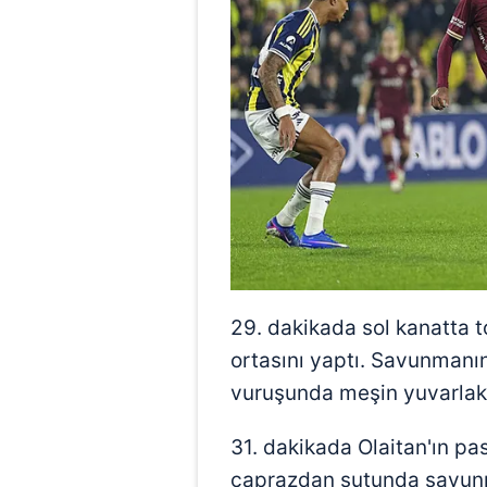
29. dakikada sol kanatta t
ortasını yaptı. Savunmanın
vuruşunda meşin yuvarlak 
31. dakikada Olaitan'ın p
çaprazdan şutunda savunm