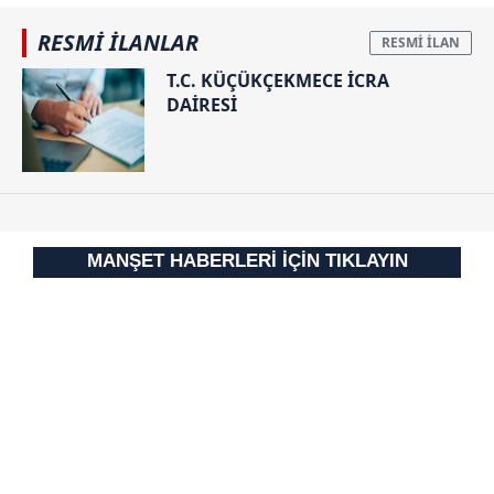
almak için lütfen
tıklayınız
.
RESMİ İLANLAR
T.C. KÜÇÜKÇEKMECE İCRA
DAİRESİ
MANŞET HABERLERİ İÇİN TIKLAYIN