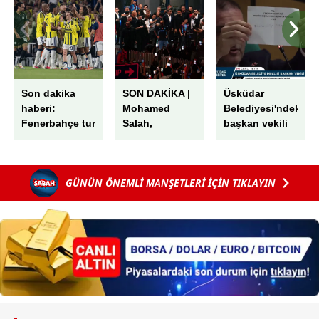
almak için lütfen
tıklayınız
.
Son dakika
SON DAKİKA |
Üsküdar
haberi:
Mohamed
Belediyesi'ndeki
Fenerbahçe tur
Salah,
başkan vekili
kapısını
Trabzon'da!
seçiminde
araladı! Sturm
Havaalanında
skandal! AK
Graz’ı
muhteşem
Parti'nin oyları
GÜNÜN ÖNEMLİ MANŞETLERİ İÇİN TIKLAYIN
İstanbul’da
karşılama
peş peşe iptal
devirdi
edildi: "G"
harfini "6"
sayıp...