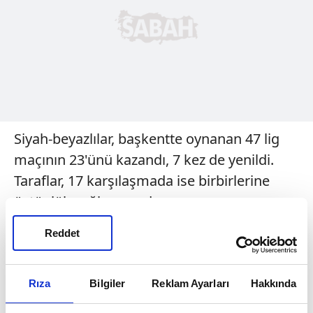
Siyah-beyazlılar, başkentte oynanan 47 lig
maçının 23'ünü kazandı, 7 kez de yenildi.
Taraflar, 17 karşılaşmada ise birbirlerine
üstünlük sağlayamadı.
Ankara'da siyah-beyazlılar 75, kırmızı-
Reddet
siyahlılar 38 gol attı.
Beşiktaş, son olarak 2019-2020 ve 2020-
Rıza
Bilgiler
Reklam Ayarları
Hakkında
2021 sezonlarında Ankara'da oynanan