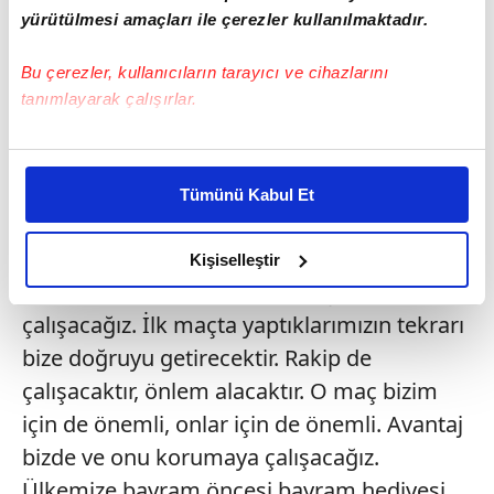
yürütülmesi amaçları ile çerezler kullanılmaktadır.
Bu çerezler, kullanıcıların tarayıcı ve cihazlarını
tanımlayarak çalışırlar.
Bu çerezlere izin vermeniz halinde sizlere özel
kişiselleştirilmiş reklamlar sunabilir, sayfalarımızda sizlere
Tümünü Kabul Et
daha iyi reklam deneyimi yaşatabiliriz. Bunu yaparken
Liverpool
ile oynanacak UEFA Şampiyonlar
amacımızın size daha iyi bir reklam deneyimi sunmak
Ligi Son 16 Turu rövanş maçına dair soruya
olduğunu ve sizlere en iyi içerikleri sunabilmek adına
Kişiselleştir
elimizden gelen çabayı gösterdiğimizi ve bu noktada,
İrfan Saraloğlu, "Liverpool maçına da
reklamların maliyetlerimizi karşılamak noktasında tek gelir
çalışacağız. İlk maçta yaptıklarımızın tekrarı
kalemimiz olduğunu sizlere hatırlatmak isteriz.
bize doğruyu getirecektir. Rakip de
çalışacaktır, önlem alacaktır. O maç bizim
Her halükârda, kullanıcılar, bu çerezlere izin vermedikleri
takdirde, kullanıcılara hedefli reklamlar
için de önemli, onlar için de önemli. Avantaj
gösterilmeyecektir."
bizde ve onu korumaya çalışacağız.
Ülkemize bayram öncesi bayram hediyesi