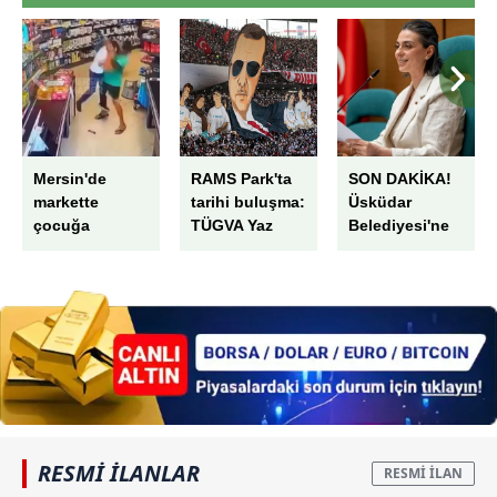
Mersin'de
RAMS Park'ta
SON DAKİKA!
markette
tarihi buluşma:
Üsküdar
çocuğa
TÜGVA Yaz
Belediyesi'ne
öldüresiye
Okulu
rüşvet
darp! O
Finali'nde
operasyonu:
vicdansız
Başkan
Sinem Dedetaş
gözaltında
Erdoğan'a özel
tutuklandı
koreografi
RESMİ İLANLAR