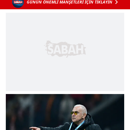
GÜNÜN ÖNEMLİ MANŞETLERİ İÇİN TIKLAYIN