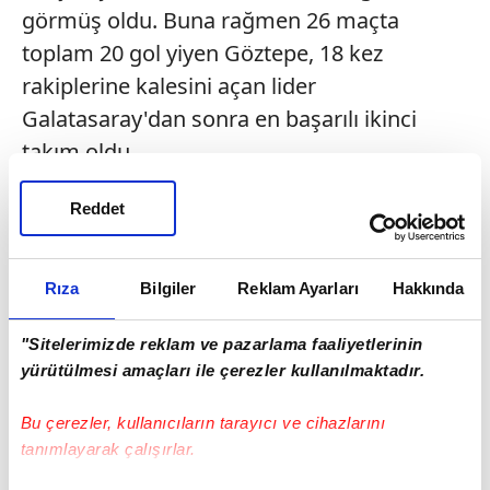
görmüş oldu. Buna rağmen 26 maçta
toplam 20 gol yiyen Göztepe, 18 kez
rakiplerine kalesini açan lider
Galatasaray'dan sonra en başarılı ikinci
takım oldu.
"DAHA DİKKATLİ OLACAĞIZ"
Reddet
Teknik direktör Stanimir Stoilov ise yenilen
gollerin yaptıkları basit hatalardan
Rıza
Bilgiler
Reklam Ayarları
Hakkında
kaynaklandığını söyledi. Savunma
anlamında genel olarak başarılı bir
"Sitelerimizde reklam ve pazarlama faaliyetlerinin
yürütülmesi amaçları ile çerezler kullanılmaktadır.
performans ortaya koyduklarını belirten
Bulgar teknik adam, "Kaybettiğimiz toplar
Bu çerezler, kullanıcıların tarayıcı ve cihazlarını
kalemize gol olarak döndü, daha dikkatli
tanımlayarak çalışırlar.
olacağız. Son Alanyaspor maçında savunma