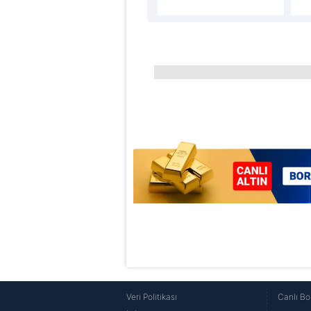
Çerezlere ilişkin tercihlerinizi 
butonuna tıklayabilir,
Çerez Bi
6698 sayılı Kişisel Verilerin 
mevzuata uygun olarak kullanılan
Veri Politikası
Canlı Bo