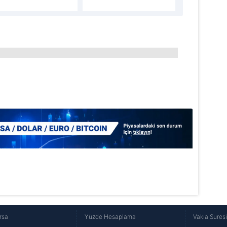
aşağıda yer alan panel vasıtasıyla belirleyebilirsiniz. Çerezlere iliş
lgilendirme Metnimizi
ziyaret edebilirsiniz.
Korunması Kanunu uyarınca hazırlanmış Aydınlatma Metnimizi okum
 çerezlerle ilgili bilgi almak için lütfen
tıklayınız
.
rsa
Yüzde Hesaplama
Vakıa Sures