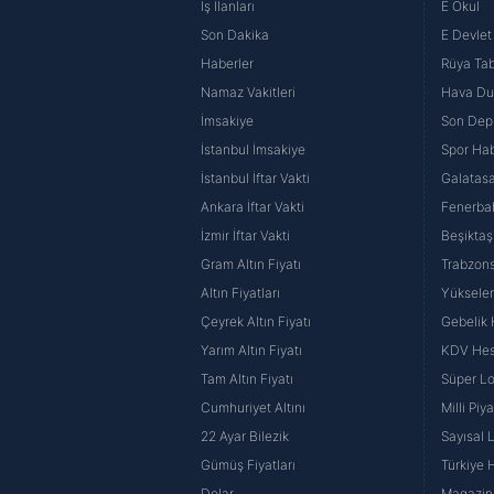
İş İlanları
E Okul
Son Dakika
E Devlet 
Haberler
Rüya Tabi
Namaz Vakitleri
Hava D
İmsakiye
Son Dep
İstanbul İmsakiye
Spor Hab
İstanbul İftar Vakti
Galatasa
Ankara İftar Vakti
Fenerba
İzmir İftar Vakti
Beşiktaş
Gram Altın Fiyatı
Trabzons
Altın Fiyatları
Yüksele
Çeyrek Altın Fiyatı
Gebelik
Yarım Altın Fiyatı
KDV He
Tam Altın Fiyatı
Süper Lo
Cumhuriyet Altını
Milli Pi
22 Ayar Bilezik
Sayısal 
Gümüş Fiyatları
Türkiye H
Dolar
Magazin 