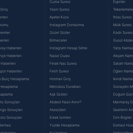
Cuma Suresi
Espriler
Giriş
Yasin Suresi
Tekerlemele
rleri
Ayetel Kürsi
İhlas Suresi
urumu
İnstagram Dondurma
Mülk Suresi
remler
Güzel Sözler
Kadir Suresi
erleri
Bilmeceler
Gusül Abdes
ray Haberleri
İnstagram Hesap Silme
Yatsı Namazı
hçe Haberleri
Nazar Duası
Akşam Namaz
 Haberleri
Felak Nas Suresi
Sabah Namaz
por Haberleri
Fetih Suresi
Öğlen Namazı
n Burç Hesaplama
Hotmail Giriş
İkindi Namaz
 Hesaplama
Metrobüs Durakları
Günaydın Me
saplama
Aşk Sözleri
Doğum Günü
to Sonuçları
Abdest Nasıl Alınır?
Marmaray Du
yango Sonuçları
Atasözleri
Saatlerin A
Loto Sonuçları
Erkek İsimleri
Dini Bilgiler
aritası
Yüzde Hesaplama
Esmaül Hüs
Haberleri
Kız İsimleri
İstiklal Marş