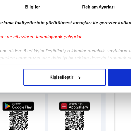
Bilgiler
Reklam Ayarları
rlama faaliyetlerinin yürütülmesi amaçları ile çerezler kullan
Haber Girişi
yıcı ve cihazlarını tanımlayarak çalışırlar.
ukan Yıldırım - Editör
de sizlere özel kişiselleştirilmiş reklamlar sunabilir, sayfalarım
aparken amacımızın size daha iyi bir reklam deneyimi sunmak ol
imizden gelen çabayı gösterdiğimizi ve bu noktada, reklamların ma
olduğunu sizlere hatırlatmak isteriz.
Kişiselleştir
lamamızı İndirin
çerezlere izin vermedikleri takdirde, kullanıcılara hedefli reklaml
ıcalıkları Keşfedin!
abilmek için İnternet Sitemizde kendimize ve üçüncü kişilere ait 
isel verileriniz işlenmekte olup gerekli olan çerezler bilgi toplum
 çerezler, sitemizin daha işlevsel kılınması ve kişiselleştirilmes
 yapılması, amaçlarıyla sınırlı olarak açık rızanız dahilinde kulla