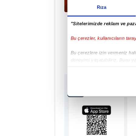
Rıza
"Sitelerimizde reklam ve paza
Bu çerezler, kullanıcıların tara
Doğ
Bu çerezlere izin vermeniz halin
deneyimi yaşatabiliriz. Bunu y
içerikleri sunabilmek adına el
noktasında tek gelir kalemimiz 
Sabah.com.tr Uygu
Her halükârda, kullanıcılar, bu 
Uygulamalara Özel Ayr
Sizlere daha iyi bir hizmet sun
çerezler vasıtasıyla çeşitli kiş
amacıyla kullanılmaktadır. Diğer
reklam/pazarlama faaliyetlerinin