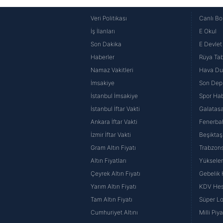
Veri Politikası
Canlı Bo
İş İlanları
E Okul
Son Dakika
E Devlet 
Haberler
Rüya Tabi
Namaz Vakitleri
Hava D
İmsakiye
Son Dep
İstanbul İmsakiye
Spor Hab
İstanbul İftar Vakti
Galatasa
Ankara İftar Vakti
Fenerba
İzmir İftar Vakti
Beşiktaş
Gram Altın Fiyatı
Trabzons
Altın Fiyatları
Yüksele
Çeyrek Altın Fiyatı
Gebelik
Yarım Altın Fiyatı
KDV He
Tam Altın Fiyatı
Süper Lo
Cumhuriyet Altını
Milli Pi