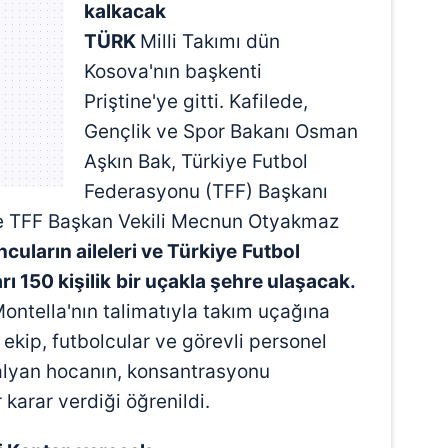
kalkacak
TÜRK
Milli Takımı dün
Kosova'nın başkenti
Priştine'ye gitti. Kafilede,
Gençlik ve Spor Bakanı Osman
Aşkın Bak, Türkiye Futbol
Federasyonu (TFF) Başkanı
e TFF Başkan Vekili Mecnun Otyakmaz
uların aileleri ve Türkiye
Futbol
 150 kişilik
bir uçakla şehre ulaşacak.
ontella'nın talimatıyla takım uçağına
 ekip, futbolcular ve görevli personel
talyan hocanın, konsantrasyonu
karar verdiği öğrenildi.