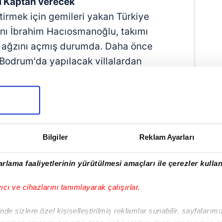
i Kaptan verecek
tirmek için gemileri yakan Türkiye
nı İbrahim Hacıosmanoğlu, takımı
n ağzını açmış durumda. Daha önce
 Bodrum'da yapılacak villalardan
eğini söyleyen Hacıosmanoğlu'nun,
Yıldızlılara, "Ben verdiğim
sözü
ya götürün.
Prim işlerini düşünmeyin"
n kaynaklarından alınan bilgiye göre;
alhanoğlu olacak ve onun belirleyeceği
Bilgiler
Reklam Ayarları
ü dağıtılacak.
rlama faaliyetlerinin yürütülmesi amaçları ile çerezler kullan
yıcı ve cihazlarını tanımlayarak çalışırlar.
de sizlere özel kişiselleştirilmiş reklamlar sunabilir, sayfalarım