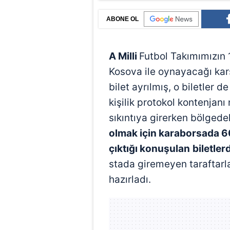
ABONE OL
A Milli
Futbol Takımımızın 1
Kosova ile oynayacağı kar
bilet ayrılmış, o biletler 
kişilik protokol kontenjan
sıkıntıya girerken bölgede
olmak için karaborsada 6
çıktığı konuşulan
biletler
stada giremeyen taraftarl
hazırladı.