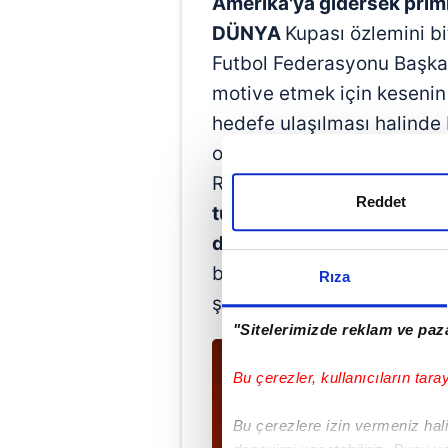
Amerika'ya gidersek prim
DÜNYA
Kupası özlemini bi
Futbol Federasyonu Başka
motive etmek için keseni
hedefe ulaşılması halinde
oyunculara hediye edilec
Romanya maçı sonrası
Ay-
Reddet
tutarım. Siz bizi Amerika'
dediği öğrenildi.
Federasyo
bu konuda yetkili Hakan Ç
Rıza
şekilde Dünya Kupası ödül
"Sitelerimizde reklam ve paza
Bu çerezler, kullanıcıların tara
Bu çerezlere izin vermeniz halin