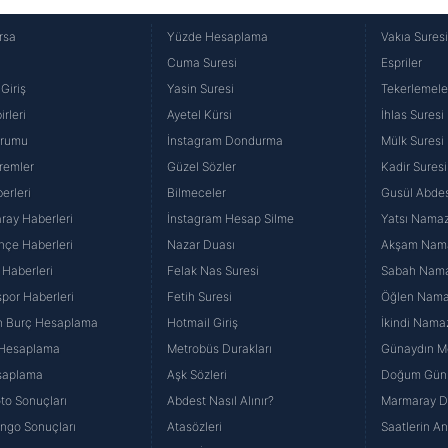
rsa
Yüzde Hesaplama
Vakıa Sures
Cuma Suresi
Espriler
Giriş
Yasin Suresi
Tekerlemele
rleri
Ayetel Kürsi
İhlas Suresi
urumu
İnstagram Dondurma
Mülk Suresi
remler
Güzel Sözler
Kadir Suresi
erleri
Bilmeceler
Gusül Abdes
ray Haberleri
İnstagram Hesap Silme
Yatsı Namazı
hçe Haberleri
Nazar Duası
Akşam Namaz
 Haberleri
Felak Nas Suresi
Sabah Namaz
por Haberleri
Fetih Suresi
Öğlen Namazı
n Burç Hesaplama
Hotmail Giriş
İkindi Namaz
 Hesaplama
Metrobüs Durakları
Günaydın Me
saplama
Aşk Sözleri
Doğum Günü
to Sonuçları
Abdest Nasıl Alınır?
Marmaray Du
yango Sonuçları
Atasözleri
Saatlerin A