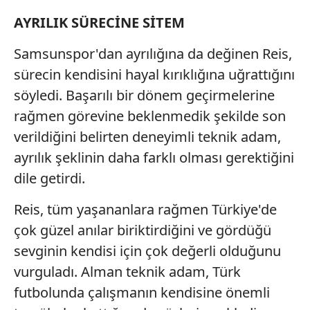
kullanılmaktadır. Bu çerezler vasıtasıyla çeşitli kişisel
AYRILIK SÜRECİNE SİTEM
verileriniz işlenmekte olup gerekli olan çerezler bilgi
toplumu hizmetlerinin sunulması amacıyla
Samsunspor'dan ayrılığına da değinen Reis,
kullanılmaktadır. Diğer çerezler, sitemizin daha işlevsel
kılınması ve kişiselleştirilmesi ve sizlere yönelik
sürecin kendisini hayal kırıklığına uğrattığını
reklam/pazarlama faaliyetlerinin yapılması, amaçlarıyla
söyledi. Başarılı bir dönem geçirmelerine
sınırlı olarak açık rızanız dahilinde kullanılacaktır.
rağmen görevine beklenmedik şekilde son
verildiğini belirten deneyimli teknik adam,
Çerezlere ilişkin tercihlerinizi aşağıda yer alan panel
vasıtasıyla belirleyebilirsiniz. Çerezlere ilişkin detaylı bilgi
ayrılık şeklinin daha farklı olması gerektiğini
için Ayarlar butonuna tıklayabilir,
Çerez Bilgilendirme
dile getirdi.
Metnimizi
ziyaret edebilirsiniz.
Reis, tüm yaşananlara rağmen Türkiye'de
6698 sayılı Kişisel Verilerin Korunması Kanunu uyarınca
çok güzel anılar biriktirdiğini ve gördüğü
hazırlanmış Aydınlatma Metnimizi okumak ve sitemizde
sevginin kendisi için çok değerli olduğunu
ilgili mevzuata uygun olarak kullanılan çerezlerle ilgili bilgi
vurguladı. Alman teknik adam, Türk
almak için lütfen
tıklayınız
.
futbolunda çalışmanın kendisine önemli