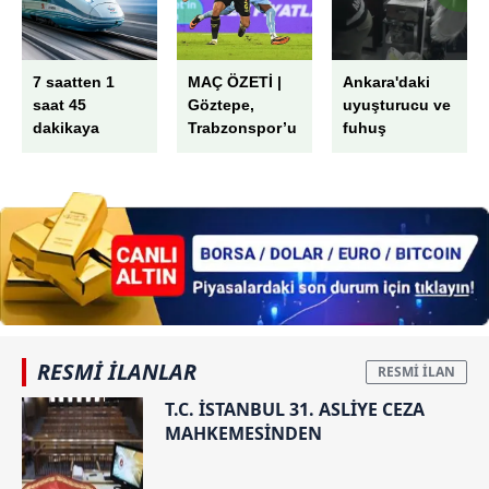
7 saatten 1
MAÇ ÖZETİ |
Ankara'daki
saat 45
Göztepe,
uyuşturucu ve
dakikaya
Trabzonspor’u
fuhuş
düşecek!
2 golle mağlup
operasyonunda
İstanbul ve
etti! İsmail
şok mesajlar:
Ankara'ya
Köybaşı jübile
Bunca kokaine
ulaşacak YHT
yaptı
uyumam...
için tarih
verildi
RESMİ İLANLAR
T.C. İSTANBUL 31. ASLİYE CEZA
MAHKEMESİNDEN