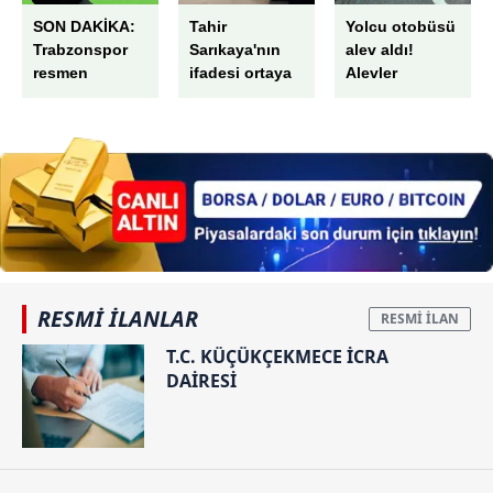
SON DAKİKA:
Tahir
Yolcu otobüsü
Trabzonspor
Sarıkaya'nın
alev aldı!
resmen
ifadesi ortaya
Alevler
açıkladı!
çıktı!
büyümede
Mohamed
Milyonluk para
söndürüldü
Salah transferi
trafiğine “PR
sonrası
ve reklam”
Ertuğrul
savunması:
Doğan'dan ilk
Dikkat çeken
sözler
Haluk Levent
detayı
RESMİ İLANLAR
T.C. KÜÇÜKÇEKMECE İCRA
DAİRESİ