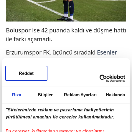
Boluspor ise 42 puanda kaldı ve düşme hattı
ile farkı açamadı.
Erzurumspor FK, üçüncü sıradaki
Esenler
Erokspor
ile puan farkını maç fazlasıyla 11'e
yükseltti.
Reddet
Esenler Erokspor'un puan kaybetmesi
halinde Erzurumspor FK,
Süper Lig
'e
Rıza
Bilgiler
Reklam Ayarları
Hakkında
yükselen ilk takım olacak.
"Sitelerimizde reklam ve pazarlama faaliyetlerinin
yürütülmesi amaçları ile çerezler kullanılmaktadır.
Bu çerezler, kullanıcıların tarayıcı ve cihazlarını