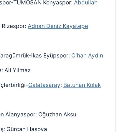
aspor-TÜMOSAN Konyaspor:
Abdullah
 Rizespor:
Adnan Deniz Kayatepe
h Karagümrük-ikas Eyüpspor:
Cihan Aydın
: Ali Yılmaz
lerbirliği-
Galatasaray
:
Batuhan Kolak
n Alanyaspor: Oğuzhan Aksu
aş: Gürcan Hasova