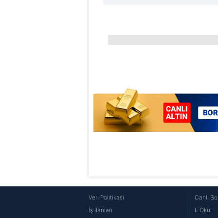
Veri Politikası
Canlı Bo
İş İlanları
E Okul