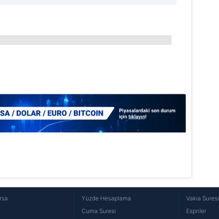
rsa
Yüzde Hesaplama
Vakıa Sures
Cuma Suresi
Espriler