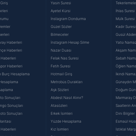
Giriş
Yasin Suresi
Tekerlemele
rleri
Ayetel Kürsi
İhlas Suresi
urumu
İnstagram Dondurma
Mülk Suresi
remler
Güzel Sözler
Kadir Suresi
erleri
Bilmeceler
Gusül Abdes
ray Haberleri
İnstagram Hesap Silme
Yatsı Namazı
hçe Haberleri
Nazar Duası
Akşam Namaz
 Haberleri
Felak Nas Suresi
Sabah Namaz
por Haberleri
Fetih Suresi
Öğlen Namazı
n Burç Hesaplama
Hotmail Giriş
İkindi Namaz
 Hesaplama
Metrobüs Durakları
Günaydın Me
saplama
Aşk Sözleri
Doğum Günü
to Sonuçları
Abdest Nasıl Alınır?
Marmaray Du
yango Sonuçları
Atasözleri
Saatlerin A
Loto Sonuçları
Erkek İsimleri
Dini Bilgiler
aritası
Yüzde Hesaplama
Esmaül Hüs
Haberleri
Kız İsimleri
İstiklal Marş