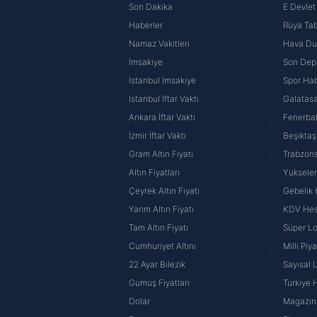
Son Dakika
E Devlet 
Haberler
Rüya Tabi
Namaz Vakitleri
Hava D
İmsakiye
Son Dep
İstanbul İmsakiye
Spor Hab
İstanbul İftar Vakti
Galatasa
Ankara İftar Vakti
Fenerba
İzmir İftar Vakti
Beşiktaş
Gram Altın Fiyatı
Trabzons
Altın Fiyatları
Yüksele
Çeyrek Altın Fiyatı
Gebelik
Yarım Altın Fiyatı
KDV He
Tam Altın Fiyatı
Süper Lo
Cumhuriyet Altını
Milli Pi
22 Ayar Bilezik
Sayısal 
Gümüş Fiyatları
Türkiye H
Dolar
Magazin 