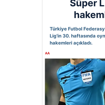
Süper L
hakeml
Türkiye Futbol Federas
Lig'in 30. haftasında o
hakemleri açıkladı.
AA