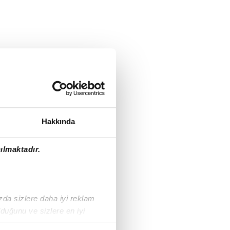
Hakkında
ılmaktadır.
ızda sizlere daha iyi reklam
duğunu ve sizlere en iyi
liyetlerimizi karşılamak