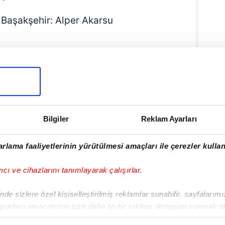
aşakşehir: Alper Akarsu
er Kayserispor: Atilla Karaoğlan
Bilgiler
Reklam Ayarları
rlama faaliyetlerinin yürütülmesi amaçları ile çerezler kullan
yıcı ve cihazlarını tanımlayarak çalışırlar.
de sizlere özel kişiselleştirilmiş reklamlar sunabilir, sayfalarım
aparken amacımızın size daha iyi bir reklam deneyimi sunmak ol
imizden gelen çabayı gösterdiğimizi ve bu noktada, reklamların ma
Haber Girişi