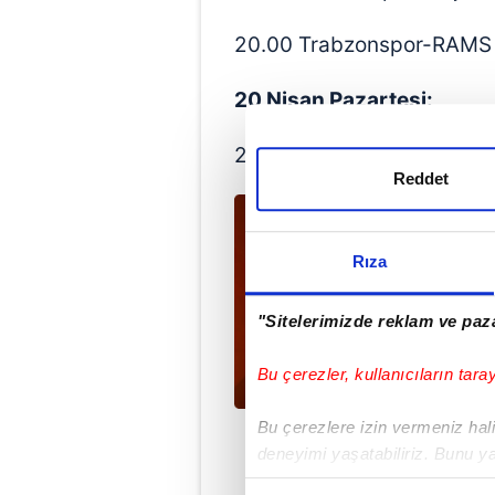
20.00 Trabzonspor-RAMS B
20 Nisan Pazartesi:
20.00 Gaziantep FK-Zecorn
Reddet
Rıza
"Sitelerimizde reklam ve paza
Bu çerezler, kullanıcıların tara
Bu çerezlere izin vermeniz halin
deneyimi yaşatabiliriz. Bunu y
içerikleri sunabilmek adına el