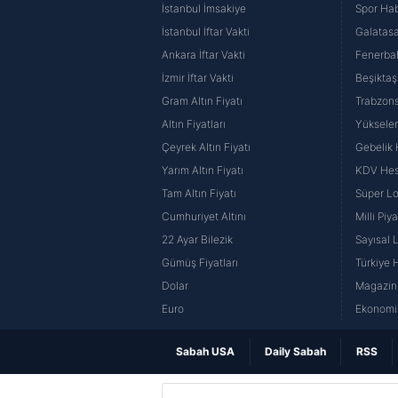
İstanbul İmsakiye
Spor Hab
İstanbul İftar Vakti
Galatasa
Ankara İftar Vakti
Fenerba
İzmir İftar Vakti
Beşiktaş
Gram Altın Fiyatı
Trabzons
Altın Fiyatları
Yüksele
Çeyrek Altın Fiyatı
Gebelik
Yarım Altın Fiyatı
KDV He
Tam Altın Fiyatı
Süper Lo
Cumhuriyet Altını
Milli Pi
22 Ayar Bilezik
Sayısal 
Gümüş Fiyatları
Türkiye H
Dolar
Magazin 
Euro
Ekonomi 
Sabah USA
Daily Sabah
RSS