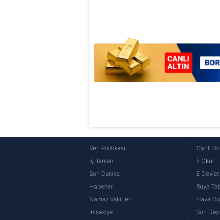
6698 sayılı Kişisel Verilerin 
mevzuata uygun olarak kullanılan
Veri Politikası
Canlı Bo
İş İlanları
E Okul
Son Dakika
E Devlet 
Haberler
Rüya Tabi
Namaz Vakitleri
Hava D
İmsakiye
Son Dep