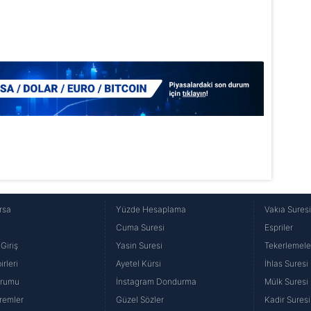
Korunması Kanunu uyarınca hazırlanmış Aydınlatma Metnimizi okum
 çerezlerle ilgili bilgi almak için lütfen
tıklayınız
.
rsa
Yüzde Hesaplama
Vakıa Sures
Cuma Suresi
Espriler
Giriş
Yasin Suresi
Tekerlemele
rleri
Ayetel Kürsi
İhlas Suresi
urumu
İnstagram Dondurma
Mülk Suresi
remler
Güzel Sözler
Kadir Suresi