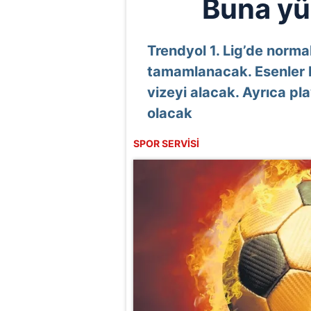
Buna yü
Trendyol 1. Lig’de norm
tamamlanacak. Esenler E
vizeyi alacak. Ayrıca pl
olacak
SPOR SERVİSİ