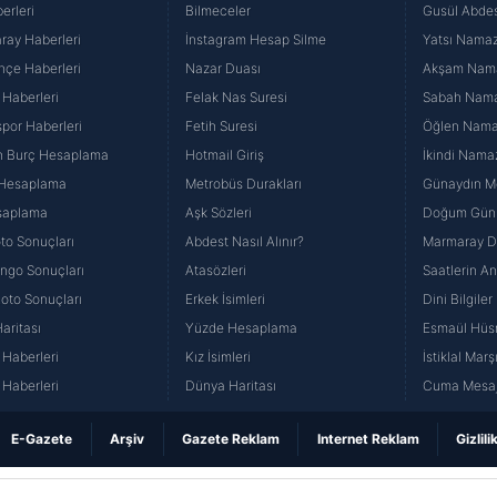
erleri
Bilmeceler
Gusül Abdes
ray Haberleri
İnstagram Hesap Silme
Yatsı Namazı
hçe Haberleri
Nazar Duası
Akşam Namaz
 Haberleri
Felak Nas Suresi
Sabah Namaz
por Haberleri
Fetih Suresi
Öğlen Namazı
n Burç Hesaplama
Hotmail Giriş
İkindi Namaz
 Hesaplama
Metrobüs Durakları
Günaydın Me
saplama
Aşk Sözleri
Doğum Günü
to Sonuçları
Abdest Nasıl Alınır?
Marmaray Du
yango Sonuçları
Atasözleri
Saatlerin A
Loto Sonuçları
Erkek İsimleri
Dini Bilgiler
aritası
Yüzde Hesaplama
Esmaül Hüs
Haberleri
Kız İsimleri
İstiklal Marş
Haberleri
Dünya Haritası
Cuma Mesaj
E-Gazete
Arşiv
Gazete Reklam
Internet Reklam
Gizlili