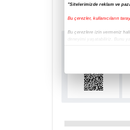
"Sitelerimizde reklam ve paza
#KEÇİÖRENGÜCÜ
#ER
Bu çerezler, kullanıcıların tara
Bu çerezlere izin vermeniz halin
deneyimi yaşatabiliriz. Bunu y
Sabah.com.tr Uyg
içerikleri sunabilmek adına el
Uygulamalara Özel Ay
noktasında tek gelir kalemimiz 
Her halükârda, kullanıcılar, bu 
Sizlere daha iyi bir hizmet sun
çerezler vasıtasıyla çeşitli kiş
amacıyla kullanılmaktadır. Diğer
reklam/pazarlama faaliyetlerinin
Çerezlere ilişkin tercihlerinizi 
butonuna tıklayabilir,
Çerez Bi