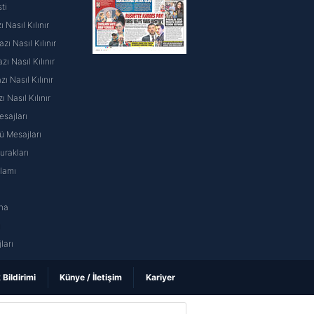
ti
 Nasıl Kılınır
ı Nasıl Kılınır
ı Nasıl Kılınır
 Nasıl Kılınır
ı Nasıl Kılınır
sajları
 Mesajları
rakları
nlamı
na
ı
ları
k Bildirimi
Künye / İletişim
Kariyer