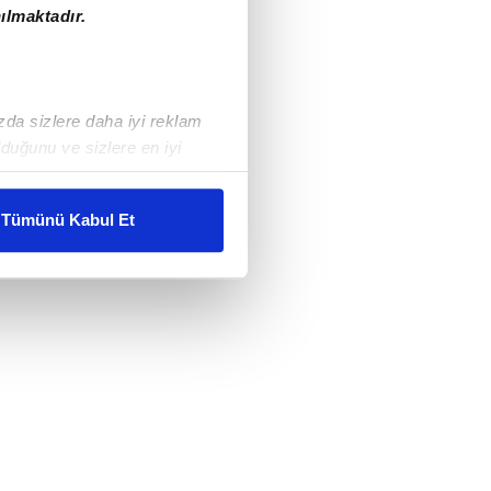
ılmaktadır.
ızda sizlere daha iyi reklam
duğunu ve sizlere en iyi
liyetlerimizi karşılamak
Tümünü Kabul Et
ar gösterilmeyecektir."
çerezler kullanılmaktadır. Bu
u hizmetlerinin sunulması
i ve sizlere yönelik
nılacaktır.
kin detaylı bilgi için Ayarlar