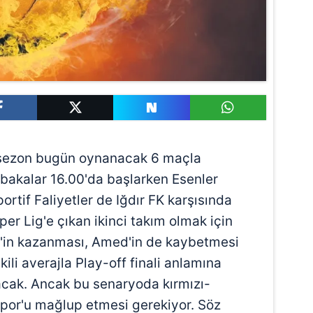
l sezon bugün oynanacak 6 maçla
kalar 16.00'da başlarken Esenler
ortif Faliyetler de Iğdır FK karşısında
per Lig'e çıkan ikinci takım olmak için
'in kazanması, Amed'in de kaybetmesi
ikili averajla Play-off finali anlamına
acak. Ancak bu senaryoda kırmızı-
mspor'u mağlup etmesi gerekiyor. Söz