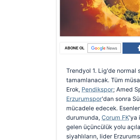
ABONE OL
Trendyol 1. Lig'de norma
tamamlanacak. Tüm müsaba
Erok,
Pendikspor
; Amed Sp
Erzurumspor
'dan sonra Sü
mücadele edecek. Esenler
durumunda,
Çorum FK
'ya 
gelen üçüncülük yolu açıl
siyahlıların, lider Erzuru