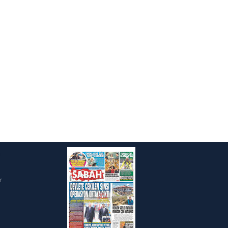
ak ve sitemizde ilgili
i
r