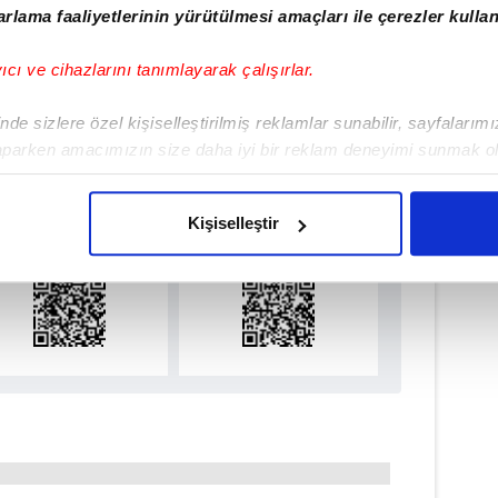
rlama faaliyetlerinin yürütülmesi amaçları ile çerezler kullan
ZURUMSPOR
#ÇORUM FK
#PENDİKSPOR
yıcı ve cihazlarını tanımlayarak çalışırlar.
de sizlere özel kişiselleştirilmiş reklamlar sunabilir, sayfalarım
aparken amacımızın size daha iyi bir reklam deneyimi sunmak ol
ulamamızı İndirin
imizden gelen çabayı gösterdiğimizi ve bu noktada, reklamların ma
rıcalıkları Keşfedin!
olduğunu sizlere hatırlatmak isteriz.
Kişiselleştir
çerezlere izin vermedikleri takdirde, kullanıcılara hedefli reklaml
abilmek için İnternet Sitemizde kendimize ve üçüncü kişilere ait 
isel verileriniz işlenmekte olup gerekli olan çerezler bilgi toplum
 çerezler, sitemizin daha işlevsel kılınması ve kişiselleştirilmes
 yapılması, amaçlarıyla sınırlı olarak açık rızanız dahilinde kulla
aşağıda yer alan panel vasıtasıyla belirleyebilirsiniz. Çerezlere iliş
lgilendirme Metnimizi
ziyaret edebilirsiniz.