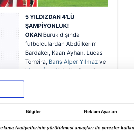
5 YILDIZDAN 4'LÜ
ŞAMPİYONLUK!
OKAN
Buruk dışında
futbolculardan Abdülkerim
Bardakcı, Kaan Ayhan, Lucas
Torreira,
Barış Alper Yılmaz
ve
Mauro İcardi
de üst üste 4
şampiyonluk gördü.
Bilgiler
Reklam Ayarları
rlama faaliyetlerinin yürütülmesi amaçları ile çerezler kullan