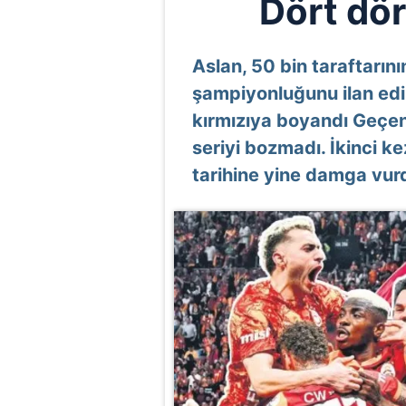
Dört dö
Aslan, 50 bin taraftarın
şampiyonluğunu ilan edip
kırmızıya boyandı Geçen
seriyi bozmadı. İkinci ke
tarihine yine damga vur