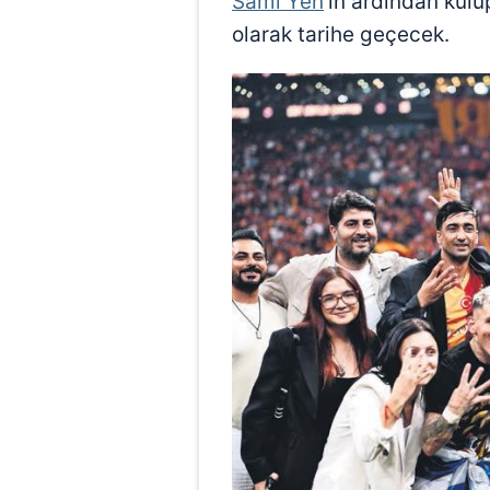
Sami Yen
'in ardından kul
mevzuata uygun olarak kullanılan
olarak tarihe geçecek.