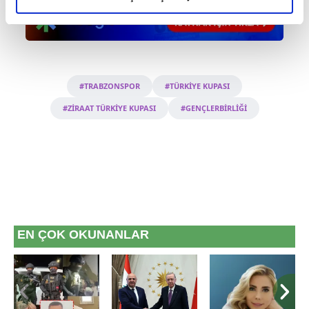
elimizden gelen çabayı gösterdiğimizi ve bu noktada,
reklamların maliyetlerimizi karşılamak noktasında tek gelir
kalemimiz olduğunu sizlere hatırlatmak isteriz.
Her halükârda, kullanıcılar, bu çerezlere izin vermedikleri
#TRABZONSPOR
#TÜRKİYE KUPASI
takdirde, kullanıcılara hedefli reklamlar
#ZİRAAT TÜRKİYE KUPASI
#GENÇLERBİRLİĞİ
gösterilmeyecektir."
Sizlere daha iyi bir hizmet sunabilmek için İnternet
Sitemizde kendimize ve üçüncü kişilere ait çerezler
kullanılmaktadır. Bu çerezler vasıtasıyla çeşitli kişisel
verileriniz işlenmekte olup gerekli olan çerezler bilgi
toplumu hizmetlerinin sunulması amacıyla
kullanılmaktadır. Diğer çerezler, sitemizin daha işlevsel
EN ÇOK OKUNANLAR
kılınması ve kişiselleştirilmesi ve sizlere yönelik
reklam/pazarlama faaliyetlerinin yapılması, amaçlarıyla
sınırlı olarak açık rızanız dahilinde kullanılacaktır.