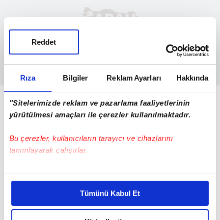
Reddet
Rıza
Bilgiler
Reklam Ayarları
Hakkında
20.00 Kasımpaşa - Galatasaray
"Sitelerimizde reklam ve pazarlama faaliyetlerinin
yürütülmesi amaçları ile çerezler kullanılmaktadır.
20.00 Antalyaspor - Kocaelispor
Bu çerezler, kullanıcıların tarayıcı ve cihazlarını
20.00 Trabzonspor - Gençlerbirliği
tanımlayarak çalışırlar.
Bu çerezlere izin vermeniz halinde sizlere özel
kişiselleştirilmiş reklamlar sunabilir, sayfalarımızda sizlere
Tümünü Kabul Et
daha iyi reklam deneyimi yaşatabiliriz. Bunu yaparken
amacımızın size daha iyi bir reklam deneyimi sunmak