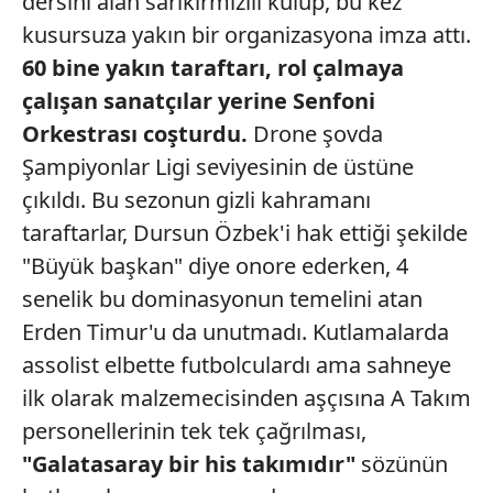
dersini alan sarıkırmızılı kulüp, bu kez
kusursuza yakın bir organizasyona imza attı.
60 bine yakın taraftarı, rol
çalmaya
çalışan sanatçılar yerine
Senfoni
Orkestrası coşturdu.
Drone şovda
Şampiyonlar Ligi seviyesinin de üstüne
çıkıldı. Bu sezonun gizli kahramanı
taraftarlar, Dursun Özbek'i hak ettiği şekilde
"Büyük başkan" diye onore ederken, 4
senelik bu dominasyonun temelini atan
Erden Timur'u da unutmadı. Kutlamalarda
assolist elbette futbolculardı ama sahneye
ilk olarak malzemecisinden aşçısına A Takım
personellerinin tek tek çağrılması,
"Galatasaray bir
his takımıdır"
sözünün