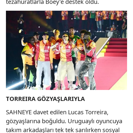
tezahüratlarla Boey'e destek oldu.
ilgili mevzuata uygun olarak kullanılan çerezlerle ilgili bilgi
almak için lütfen
tıklayınız
.
TORREIRA GÖZYAŞLARIYLA
SAHNEYE davet edilen Lucas Torreira,
gözyaşlarına boğuldu. Uruguaylı oyuncuya
takım arkadaşları tek tek sarılırken sosyal