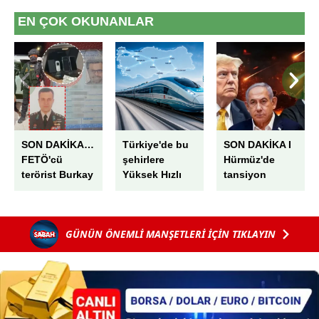
EN ÇOK OKUNANLAR
SON DAKİKA…
Türkiye'de bu
SON DAKİKA I
FETÖ'cü
şehirlere
Hürmüz'de
terörist Burkay
Yüksek Hızlı
tansiyon
Karatepe böyle
Tren hattı
yeniden
yakalandı! İşte
geliyor! Bakan
yükseliyor:
o operasyonun
Uraloğlu tarih
ABD savaş
GÜNÜN ÖNEMLİ MANŞETLERİ İÇİN TIKLAYIN
perde arkası:
verdi
uçakları
Yıllarca
havalandı!
başkasının
Tahran'dan
kimliğini
rest...
kullanmış!