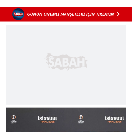
GÜNÜN ÖNEMLİ MANŞETLERİ İÇİN TIKLAYIN