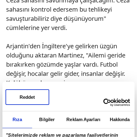
Ceza sahasını savunmaya çalışacağım. Ceza
sahasını kontrol edersem bu tehlikeyi
savuşturabiliriz diye düşünüyorum"
cümlelerine yer verdi.
Arjantin'den İngiltere'ye gelirken üzgün
olduğunu aktaran Martinez, "Ailemi geride
bırakırken gözümde yaşlar vardı. Futbol
değişir, hocalar gelir gider, insanlar değişir.
Kulübüme olan sevgim, saygım sonsuz.
Aston Villa ile birçok başarıya imza attım.
Reddet
Altın eldiven kazandım. Finale geldik. İnişler
oldu, çıkışlar oldu. Premier Lig'de en düşük
bütçeye sahip takımlardan biriydik.
Rıza
Bilgiler
Reklam Ayarları
Hakkında
Hocamız iyi, kaptanımız iyi. Beraber
"Sitelerimizde reklam ve pazarlama faaliyetlerinin