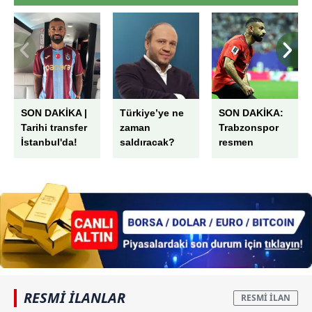
SON DAKİKA |
Türkiye’ye ne
SON DAKİKA:
Tarihi transfer
zaman
Trabzonspor
İstanbul'da!
saldıracak?
resmen
Salah'tan ilk
açıkladı!
mesaj: Bize her
Mohamed
yer Trabzon
Salah transferi
sonrası
Ertuğrul
Doğan'dan ilk
sözler
RESMİ İLANLAR