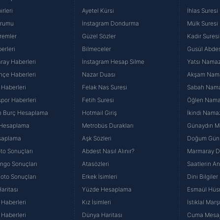
rleri
Ayetel Kürsi
İhlas Suresi
urumu
İnstagram Dondurma
Mülk Suresi
remler
Güzel Sözler
Kadir Suresi
erleri
Bilmeceler
Gusül Abdes
ray Haberleri
İnstagram Hesap Silme
Yatsı Namazı
hçe Haberleri
Nazar Duası
Akşam Namaz
 Haberleri
Felak Nas Suresi
Sabah Namaz
por Haberleri
Fetih Suresi
Öğlen Namazı
n Burç Hesaplama
Hotmail Giriş
İkindi Namaz
 Hesaplama
Metrobüs Durakları
Günaydın Me
saplama
Aşk Sözleri
Doğum Günü
to Sonuçları
Abdest Nasıl Alınır?
Marmaray Du
yango Sonuçları
Atasözleri
Saatlerin A
Loto Sonuçları
Erkek İsimleri
Dini Bilgiler
aritası
Yüzde Hesaplama
Esmaül Hüs
Haberleri
Kız İsimleri
İstiklal Marş
Haberleri
Dünya Haritası
Cuma Mesaj