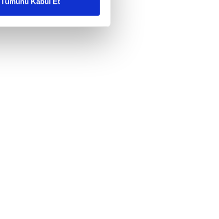
Tümünü Kabul Et
ar gösterilmeyecektir."
çerezler kullanılmaktadır. Bu
u hizmetlerinin sunulması
i ve sizlere yönelik
nılacaktır.
kin detaylı bilgi için Ayarlar
ak ve sitemizde ilgili