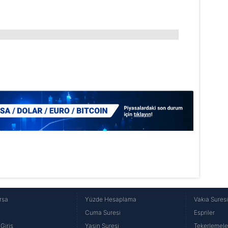
rsa
Yüzde Hesaplama
Vakıa Sures
Cuma Suresi
Espriler
Giriş
Yasin Suresi
Tekerlemele