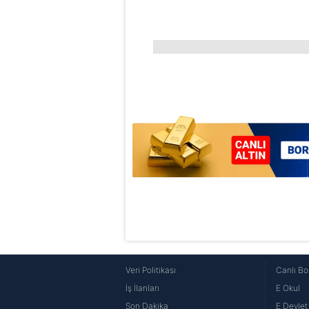
Veri Politikası
Canlı Bo
İş İlanları
E Okul
Son Dakika
E Devlet 