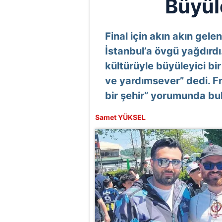
Büyüle
Final için akın akın gele
İstanbul’a övgü yağdırdı.
kültürüyle büyüleyici bi
ve yardımsever” dedi. F
bir şehir” yorumunda bu
Samet YÜKSEL