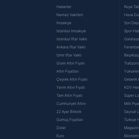
Haberler
Rüya Tabi
Namaz Vakitleri
Hava D
İmsakiye
Son Dep
İstanbul İmsakiye
Spor Hab
İstanbul İftar Vakti
Galatasa
Ankara İftar Vakti
Fenerba
İzmir İftar Vakti
Beşiktaş
Gram Altın Fiyatı
Trabzons
Altın Fiyatları
Yüksele
Çeyrek Altın Fiyatı
Gebelik
Yarım Altın Fiyatı
KDV He
Tam Altın Fiyatı
Süper Lo
Cumhuriyet Altını
Milli Pi
22 Ayar Bilezik
Sayısal 
Gümüş Fiyatları
Türkiye H
Dolar
Magazin 
Euro
Ekonomi 