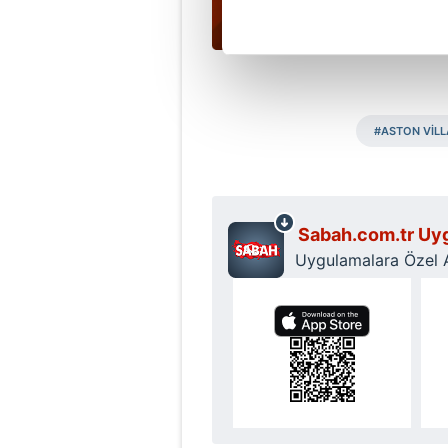
Her halükârda, kullanıcılar, bu 
Sizlere daha iyi bir hizmet sun
çerezler vasıtasıyla çeşitli kiş
amacıyla kullanılmaktadır. Diğer
#ASTON VİLL
reklam/pazarlama faaliyetlerinin
Çerezlere ilişkin tercihlerinizi 
butonuna tıklayabilir,
Çerez Bi
Sabah.com.tr Uyg
Uygulamalara Özel Ay
6698 sayılı Kişisel Verilerin 
mevzuata uygun olarak kullanılan