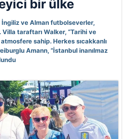
yici bir ülke
n İngiliz ve Alman futbolseverler,
 Villa taraftarı Walker, “Tarihi ve
r atmosfere sahip. Herkes sıcakkanlı
reiburglu Amann, “İstanbul inanılmaz
lundu