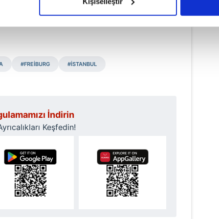
Kişiselleştir
çerezlere izin vermedikleri takdirde, kullanıcılara hedefli reklaml
abilmek için İnternet Sitemizde kendimize ve üçüncü kişilere ait 
isel verileriniz işlenmekte olup gerekli olan çerezler bilgi toplum
 çerezler, sitemizin daha işlevsel kılınması ve kişiselleştirilmes
A
#FREİBURG
#İSTANBUL
 yapılması, amaçlarıyla sınırlı olarak açık rızanız dahilinde kulla
aşağıda yer alan panel vasıtasıyla belirleyebilirsiniz. Çerezlere iliş
lgilendirme Metnimizi
ziyaret edebilirsiniz.
ulamamızı İndirin
rıcalıkları Keşfedin!
Korunması Kanunu uyarınca hazırlanmış Aydınlatma Metnimizi okum
 çerezlerle ilgili bilgi almak için lütfen
tıklayınız
.