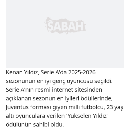
Kenan Yıldız, Serie A'da 2025-2026
sezonunun en iyi genç oyuncusu seçildi.
Serie A'nın resmi internet sitesinden
açıklanan sezonun en iyileri ödüllerinde,
Juventus forması giyen milli futbolcu, 23 yaş
altı oyunculara verilen 'Yükselen Yıldız'
ödülünün sahibi oldu.