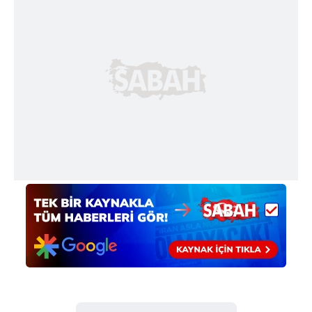
verileriniz işlenmekte olup gerekli olan çerezler bilgi
toplumu hizmetlerinin sunulması amacıyla
kullanılmaktadır. Diğer çerezler, sitemizin daha işlevsel
kılınması ve kişiselleştirilmesi ve sizlere yönelik
reklam/pazarlama faaliyetlerinin yapılması, amaçlarıyla
sınırlı olarak açık rızanız dahilinde kullanılacaktır.
Çerezlere ilişkin tercihlerinizi aşağıda yer alan panel
vasıtasıyla belirleyebilirsiniz. Çerezlere ilişkin detaylı bilgi
için Ayarlar butonuna tıklayabilir,
Çerez Bilgilendirme
Metnimizi
ziyaret edebilirsiniz.
6698 sayılı Kişisel Verilerin Korunması Kanunu uyarınca
hazırlanmış Aydınlatma Metnimizi okumak ve sitemizde
ilgili mevzuata uygun olarak kullanılan çerezlerle ilgili bilgi
almak için lütfen
tıklayınız
.