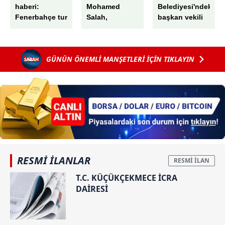
haberi:
Mohamed
Belediyesi'ndeki
Fenerbahçe tur
Salah,
başkan vekili
kapısını
Trabzon'da!
seçiminde
araladı! Sturm
Havaalanında
skandal! AK
Graz’ı
muhteşem
Parti'nin oyları
GÜNÜN ÖNEMLİ MANŞETLERİ İÇİN TIKLAYIN
İstanbul’da
karşılama
peş peşe iptal
devirdi
edildi: "G"
harfini "6"
sayıp...
RESMİ İLANLAR
T.C. KÜÇÜKÇEKMECE İCRA
DAİRESİ