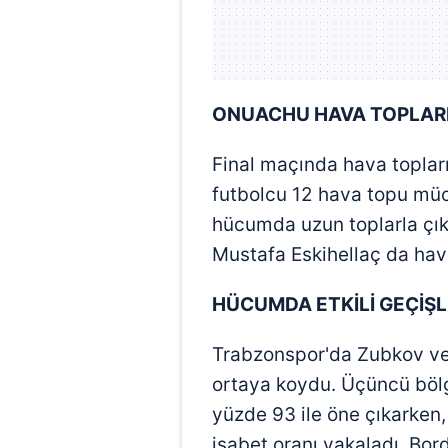
mevzuata uygun olarak kullanılan
ONUACHU HAVA TOPLARI
Final maçında hava topları
futbolcu 12 hava topu müca
hücumda uzun toplarla çıkı
Mustafa Eskihellaç da hava 
HÜCUMDA ETKİLİ GEÇİŞ
Trabzonspor'da Zubkov ve 
ortaya koydu. Üçüncü böl
yüzde 93 ile öne çıkarken
isabet oranı yakaladı. Bord