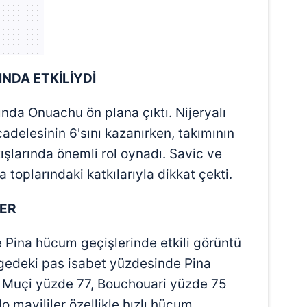
 çerezlerle ilgili bilgi almak için lütfen
tıklayınız
.
NDA ETKİLİYDİ
nda Onuachu ön plana çıktı. Nijeryalı
delesinin 6'sını kazanırken, takımının
şlarında önemli rol oynadı. Savic ve
toplarındaki katkılarıyla dikkat çekti.
LER
Pina hücum geçişlerinde etkili görüntü
gedeki pas isabet yüzdesinde Pina
, Muçi yüzde 77, Bouchouari yüzde 75
o mavililer özellikle hızlı hücum