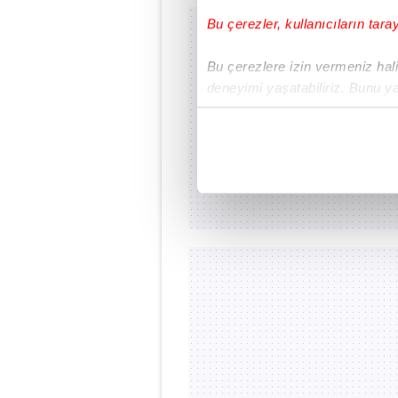
Bu çerezler, kullanıcıların tara
Bu çerezlere izin vermeniz halin
deneyimi yaşatabiliriz. Bunu y
içerikleri sunabilmek adına el
noktasında tek gelir kalemimiz 
Her halükârda, kullanıcılar, bu 
Sizlere daha iyi bir hizmet sun
çerezler vasıtasıyla çeşitli kiş
amacıyla kullanılmaktadır. Diğer
reklam/pazarlama faaliyetlerinin
Çerezlere ilişkin tercihlerinizi 
butonuna tıklayabilir,
Çerez Bi
6698 sayılı Kişisel Verilerin 