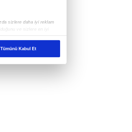
ızda sizlere daha iyi reklam
duğunu ve sizlere en iyi
liyetlerimizi karşılamak
Tümünü Kabul Et
ar gösterilmeyecektir."
çerezler kullanılmaktadır. Bu
u hizmetlerinin sunulması
i ve sizlere yönelik
nılacaktır.
kin detaylı bilgi için Ayarlar
ak ve sitemizde ilgili