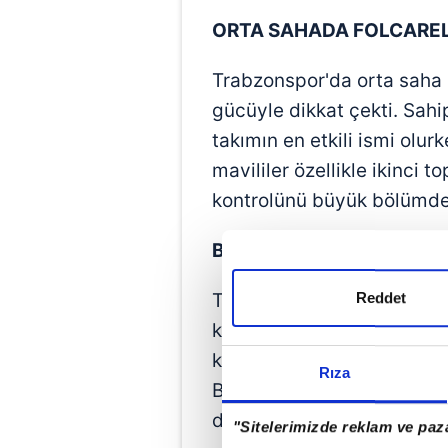
ORTA SAHADA FOLCAREL
Trabzonspor'da orta saha 
gücüyle dikkat çekti. Sah
takımın en etkili ismi olurk
mavililer özellikle ikinci 
kontrolünü büyük bölümde 
BOUCHOUARI VE MUÇİ S
Reddet
Top kapma istatistiklerin
kazanırken, Muçi de hem 
katkısıyla dikkat çekti. Pa
Rıza
Bouchouari'nin katkısı Tra
durdurmasını sağladı.
"Sitelerimizde reklam ve paza