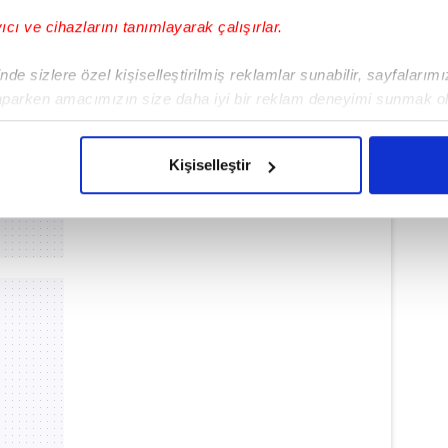
yıcı ve cihazlarını tanımlayarak çalışırlar.
de sizlere özel kişiselleştirilmiş reklamlar sunabilir, sayfalarım
aparken amacımızın size daha iyi bir reklam deneyimi sunmak ol
imizden gelen çabayı gösterdiğimizi ve bu noktada, reklamların ma
olduğunu sizlere hatırlatmak isteriz.
Kişiselleştir
çerezlere izin vermedikleri takdirde, kullanıcılara hedefli reklaml
abilmek için İnternet Sitemizde kendimize ve üçüncü kişilere ait 
isel verileriniz işlenmekte olup gerekli olan çerezler bilgi toplum
 çerezler, sitemizin daha işlevsel kılınması ve kişiselleştirilmes
 yapılması, amaçlarıyla sınırlı olarak açık rızanız dahilinde kulla
aşağıda yer alan panel vasıtasıyla belirleyebilirsiniz. Çerezlere iliş
lgilendirme Metnimizi
ziyaret edebilirsiniz.
Korunması Kanunu uyarınca hazırlanmış Aydınlatma Metnimizi okum