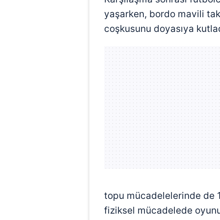
yaşarken, bordo mavili t
coşkusunu doyasıya kutlad
topu mücadelelerinde de 1
fiziksel mücadelede oyunu