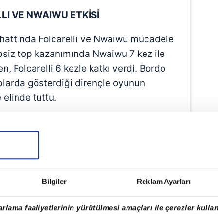
LI VE NWAIWU ETKİSİ
hattında Folcarelli ve Nwaiwu mücadele
ipsiz top kazanımında Nwaiwu 7 kez ile
en, Folcarelli 6 kezle katkı verdi. Bordo
toplarda gösterdiği dirençle oyunun
elinde tuttu.
AVUNMADA DA ÖNE ÇIKTI
de Bouchouari yüzde 100 başarıyla 4 top
hücumdaki hareketliliği hem de savunma
s aralarında Savic, Folcarelli, Zubkov ve
Bilgiler
Reklam Ayarları
bzonspor'un geçiş oyunlarında rakibini
rlama faaliyetlerinin yürütülmesi amaçları ile çerezler kullan