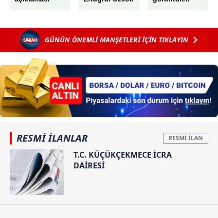
hakkında
ortaya çıktı!
‘Cumhurbaşkanı’na
Arkadaş
hakaret’
buluşması
GÜNÜN ÖNEMLİ MANŞETLERİ İÇİN TIKLAYIN
soruşturması
kanlı bitti:
Kuzeni Rüya’yı
herkesin gözü
önünde
vahşice
bıçakladı!
RESMİ İLANLAR
T.C. KÜÇÜKÇEKMECE İCRA
DAİRESİ