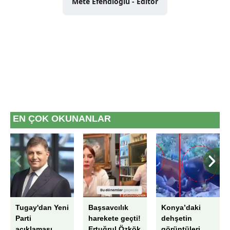
Mete Efendioğlu - Editör
verileriniz işlenmekte olup gerekli olan çerezler bilgi
toplumu hizmetlerinin sunulması amacıyla
kullanılmaktadır. Diğer çerezler, sitemizin daha işlevsel
kılınması ve kişiselleştirilmesi ve sizlere yönelik
reklam/pazarlama faaliyetlerinin yapılması, amaçlarıyla
sınırlı olarak açık rızanız dahilinde kullanılacaktır.
Çerezlere ilişkin tercihlerinizi aşağıda yer alan panel
vasıtasıyla belirleyebilirsiniz. Çerezlere ilişkin detaylı bilgi
için Ayarlar butonuna tıklayabilir,
Çerez Bilgilendirme
EN ÇOK OKUNANLAR
Metnimizi
ziyaret edebilirsiniz.
6698 sayılı Kişisel Verilerin Korunması Kanunu uyarınca
hazırlanmış Aydınlatma Metnimizi okumak ve sitemizde
ilgili mevzuata uygun olarak kullanılan çerezlerle ilgili bilgi
almak için lütfen
tıklayınız
.
Tugay'dan Yeni
Başsavcılık
Konya’daki
Parti
harekete geçti!
dehşetin
açıklaması
Ertuğrul Özkök
görüntüleri