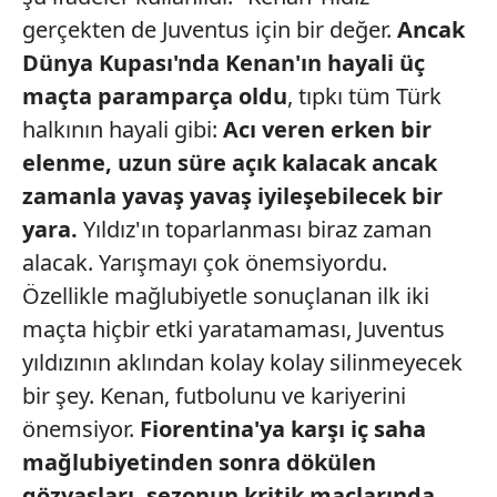
gerçekten de Juventus için bir değer.
Ancak
Dünya Kupası'nda Kenan'ın hayali
üç
maçta paramparça oldu
, tıpkı tüm Türk
halkının hayali gibi:
Acı veren erken bir
elenme, uzun
süre açık kalacak ancak
zamanla
yavaş yavaş iyileşebilecek bir
yara.
Yıldız'ın toparlanması biraz zaman
alacak. Yarışmayı çok önemsiyordu.
Özellikle mağlubiyetle sonuçlanan ilk iki
maçta hiçbir etki yaratamaması, Juventus
yıldızının aklından kolay kolay silinmeyecek
bir şey. Kenan, futbolunu ve kariyerini
önemsiyor.
Fiorentina'ya karşı iç saha
mağlubiyetinden
sonra dökülen
gözyaşları,
sezonun kritik maçlarında