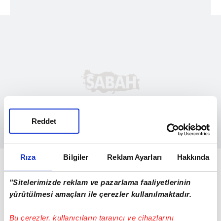
Reddet
Rıza
Bilgiler
Reklam Ayarları
Hakkında
NE YAPTI?
2-0 kaybedilen Avustralya maçında ikinci
"Sitelerimizde reklam ve pazarlama faaliyetlerinin
yürütülmesi amaçları ile çerezler kullanılmaktadır.
yarıda takıma dahil olan Kenan, hiç şut
denemesinde bulunmazken yaptığı iki
Bu çerezler, kullanıcıların tarayıcı ve cihazlarını