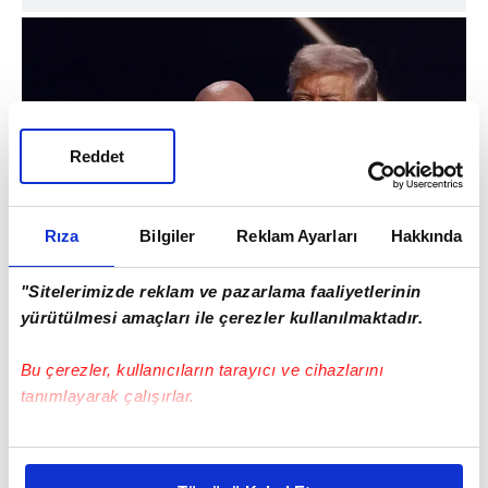
Reddet
Rıza
Bilgiler
Reklam Ayarları
Hakkında
"Sitelerimizde reklam ve pazarlama faaliyetlerinin
yürütülmesi amaçları ile çerezler kullanılmaktadır.
Bu çerezler, kullanıcıların tarayıcı ve cihazlarını
ABD'li forvet oyuncusu Folarin Balogun, 1
tanımlayarak çalışırlar.
Temmuz'da ülkesinin Bosna-Hersek ile
oynadığı son 32 tur mücadelesinde Tarik
Bu çerezlere izin vermeniz halinde sizlere özel
Muharemovic'e yaptığı faul nedeniyle
kişiselleştirilmiş reklamlar sunabilir, sayfalarımızda sizlere