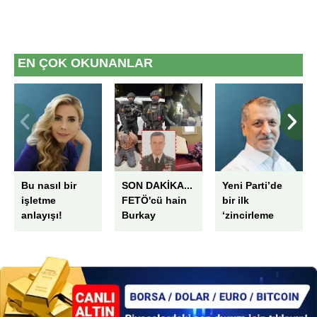
EN ÇOK OKUNANLAR
Bu nasıl bir
SON DAKİKA...
Yeni Parti’de
işletme
FETÖ'cü hain
bir ilk
anlayışı!
Burkay
‘zincirleme
Karatepe'nin
rüşvet’
ablası Ayşe
Alanur
Karatepe
gözaltında:
Yurt dışına