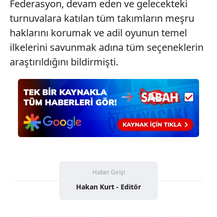
Federasyon, devam eden ve gelecekteki
sınırlı olarak açık rızanız dahilinde kullanılacaktır.
turnuvalara katılan tüm takımların meşru
haklarını korumak ve adil oyunun temel
Çerezlere ilişkin tercihlerinizi aşağıda yer alan panel
vasıtasıyla belirleyebilirsiniz. Çerezlere ilişkin detaylı bilgi
ilkelerini savunmak adına tüm seçeneklerin
için Ayarlar butonuna tıklayabilir,
Çerez Bilgilendirme
araştırıldığını bildirmişti.
Metnimizi
ziyaret edebilirsiniz.
6698 sayılı Kişisel Verilerin Korunması Kanunu uyarınca
hazırlanmış Aydınlatma Metnimizi okumak ve sitemizde
ilgili mevzuata uygun olarak kullanılan çerezlerle ilgili bilgi
almak için lütfen
tıklayınız
.
Haber Girişi
Hakan Kurt - Editör