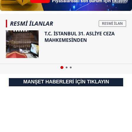
kaçmasına
yardım ettiği
tespit
edilmişti!
RESMİ İLANLAR
T.C. İSTANBUL 31. ASLİYE CEZA
MAHKEMESİNDEN
MANŞET HABERLERİ İÇİN TIKLAYIN