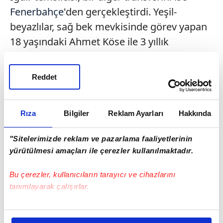
Fenerbahçe
'den gerçekleştirdi. Yeşil-
beyazlılar, sağ bek mevkisinde görev yapan
18 yaşındaki Ahmet Köse ile 3 yıllık
sözleşme imzaladı.
Yeni sezon öncesi kadrosunu güçlendirmeyi
Reddet
sürdüren Iğdır FK'nın, transfer çalışmalarına
devam etmesi bekleniyor.
Rıza
Bilgiler
Reklam Ayarları
Hakkında
"Sitelerimizde reklam ve pazarlama faaliyetlerinin
yürütülmesi amaçları ile çerezler kullanılmaktadır.
Bu çerezler, kullanıcıların tarayıcı ve cihazlarını
tanımlayarak çalışırlar.
Bu çerezlere izin vermeniz halinde sizlere özel
kişiselleştirilmiş reklamlar sunabilir, sayfalarımızda sizlere
Haber Girişi