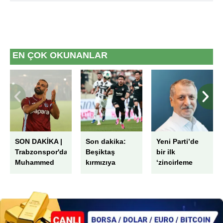
reklam/pazarlama faaliyetlerinin yapılması, amaçlarıyla
sınırlı olarak açık rızanız dahilinde kullanılacaktır.
Çerezlere ilişkin tercihlerinizi aşağıda yer alan panel
vasıtasıyla belirleyebilirsiniz. Çerezlere ilişkin detaylı bilgi
EN ÇOK OKUNANLAR
için Ayarlar butonuna tıklayabilir,
Çerez Bilgilendirme
Metnimizi
ziyaret edebilirsiniz.
6698 sayılı Kişisel Verilerin Korunması Kanunu uyarınca
hazırlanmış Aydınlatma Metnimizi okumak ve sitemizde
ilgili mevzuata uygun olarak kullanılan çerezlerle ilgili bilgi
almak için lütfen
tıklayınız
.
SON DAKİKA |
Son dakika:
Yeni Parti’de
Trabzonspor'dan
Beşiktaş
bir ilk
Muhammed
kırmızıya
‘zincirleme
Salah için dev
rağmen
rüşvet’
tören! 'Kupalar
kazandı!
kazanmak için
Çekya’da
buradayım'
avantajı kaptı