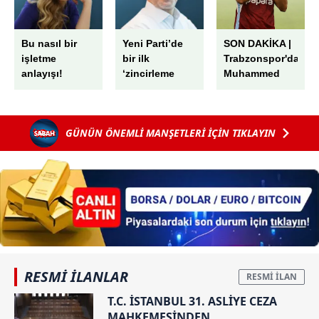
Bu nasıl bir
Yeni Parti’de
SON DAKİKA |
işletme
bir ilk
Trabzonspor'dan
anlayışı!
‘zincirleme
Muhammed
rüşvet’
Salah için dev
tören! 'Kupalar
kazanmak için
GÜNÜN ÖNEMLİ MANŞETLERİ İÇİN TIKLAYIN
buradayım'
RESMİ İLANLAR
T.C. İSTANBUL 31. ASLİYE CEZA
MAHKEMESİNDEN