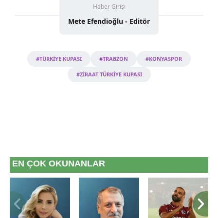
Haber Girişi
vasıtasıyla belirleyebilirsiniz. Çerezlere ilişkin detaylı bilgi
Mete Efendioğlu - Editör
için Ayarlar butonuna tıklayabilir,
Çerez Bilgilendirme
Metnimizi
ziyaret edebilirsiniz.
6698 sayılı Kişisel Verilerin Korunması Kanunu uyarınca
#TÜRKİYE KUPASI
#TRABZON
#KONYASPOR
hazırlanmış Aydınlatma Metnimizi okumak ve sitemizde
#ZİRAAT TÜRKİYE KUPASI
ilgili mevzuata uygun olarak kullanılan çerezlerle ilgili bilgi
almak için lütfen
tıklayınız
.
EN ÇOK OKUNANLAR