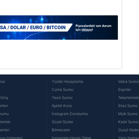
rsa
Yüzde Hesaplama
Vakıa Sures
Cuma Suresi
Espriler
Giriş
Yasin Suresi
Tekerlemele
rleri
Ayetel Kürsi
İhlas Suresi
urumu
İnstagram Dondurma
Mülk Suresi
remler
Güzel Sözler
Kadir Suresi
erleri
Bilmeceler
Gusül Abdes
ray Haberleri
İnstagram Hesap Silme
Yatsı Namazı