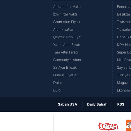
Ankara İftar Vakti
Fenerba
İzmir İftar Vakti
Beşiktaş
Gram Altın Fiyatı
Trabzons
Altın Fiyatları
Yüksele
Çeyrek Altın Fiyatı
Gebelik
Yarım Altın Fiyatı
KDV He
Tam Altın Fiyatı
Süper Lo
Cumhuriyet Altını
Milli Pi
22 Ayar Bilezik
Sayısal 
Gümüş Fiyatları
Türkiye H
Dolar
Magazin 
Euro
Ekonomi 
Sabah USA
Daily Sabah
RSS