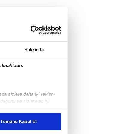
Hakkında
ılmaktadır.
ızda sizlere daha iyi reklam
duğunu ve sizlere en iyi
liyetlerimizi karşılamak
Tümünü Kabul Et
ar gösterilmeyecektir."