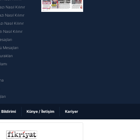
ı Nasıl Kılınır
ı Nasıl Kılınır
 Nasıl Kılınır
ı Nasıl Kılınır
sajları
 Mesajları
rakları
nlamı
na
ı
ları
k Bildirimi
Künye / İletişim
Kariyer