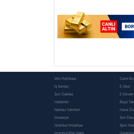
Veri Politikası
Canlı Bo
İş İlanları
E Okul
Son Dakika
E Devlet 
Haberler
Rüya Tabi
Namaz Vakitleri
Hava D
İmsakiye
Son Dep
İstanbul İmsakiye
Spor Hab
İstanbul İftar Vakti
Galatasa