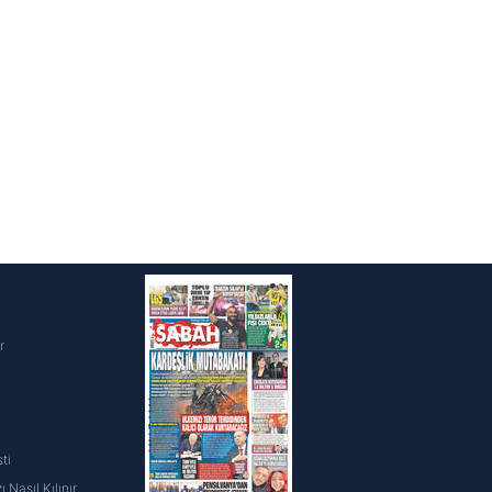
i
r
ti
 Nasıl Kılınır