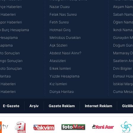
hçe Haberleri
Nazar Duası
Akşam Namaz
 Haberleri
Felak Nas Suresi
Sabah Namaz
por Haberleri
Fetih Suresi
Öğlen Namazı
n Burç Hesaplama
Hotmail Giriş
İkindi Namaz
 Hesaplama
Metrobüs Durakları
Günaydın Me
saplama
Aşk Sözleri
Doğum Günü
to Sonuçları
Abdest Nasıl Alınır?
Marmaray Du
yango Sonuçları
Atasözleri
Saatlerin A
Loto Sonuçları
Erkek İsimleri
Dini Bilgiler
aritası
Yüzde Hesaplama
Esmaül Hüs
Haberleri
Kız İsimleri
İstiklal Marş
Haberleri
Dünya Haritası
Cuma Mesaj
E-Gazete
Arşiv
Gazete Reklam
Internet Reklam
Gizlili