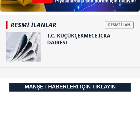
ilgili mevzuata uygun olarak kullanılan çerezlerle ilgili bilgi
almak için lütfen
tıklayınız
.
RESMİ İLANLAR
T.C. KÜÇÜKÇEKMECE İCRA
DAİRESİ
MANŞET HABERLERİ İÇİN TIKLAYIN