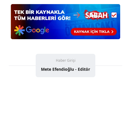
ilgili mevzuata uygun olarak kullanılan çerezlerle ilgili bilgi
almak için lütfen
tıklayınız
.
Haber Girişi
Mete Efendioğlu - Editör