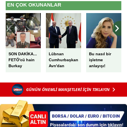
EN ÇOK OKUNANLAR
SON DAKİKA...
Lübnan
Bu nasıl bir
FETÖ'cü hain
Cumhurbaşkanı
işletme
Burkay
Avn'dan
anlayışı!
Karatepe'nin
Başkan
ablası Ayşe
Erdoğan
Alanur
övgüsü:
GÜNÜN ÖNEMLİ MANŞETLERİ İÇİN TIKLAYIN
Karatepe
"Bölgesel
gözaltında:
istikrara önem
Yurt dışına
veriyor"
kaçmasına
yardım ettiği
tespit
edilmişti!