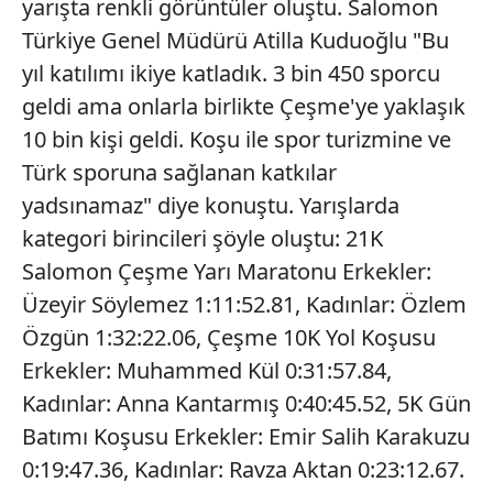
yarışta renkli görüntüler oluştu. Salomon
Türkiye Genel Müdürü Atilla Kuduoğlu "Bu
Sizlere daha iyi bir hizmet sunabilmek için İnternet
yıl katılımı ikiye katladık. 3 bin 450 sporcu
Sitemizde kendimize ve üçüncü kişilere ait çerezler
geldi ama onlarla birlikte Çeşme'ye yaklaşık
kullanılmaktadır. Bu çerezler vasıtasıyla çeşitli kişisel
verileriniz işlenmekte olup gerekli olan çerezler bilgi
10 bin kişi geldi. Koşu ile spor turizmine ve
toplumu hizmetlerinin sunulması amacıyla
Türk sporuna sağlanan katkılar
kullanılmaktadır. Diğer çerezler, sitemizin daha işlevsel
yadsınamaz" diye konuştu. Yarışlarda
kılınması ve kişiselleştirilmesi ve sizlere yönelik
kategori birincileri şöyle oluştu: 21K
reklam/pazarlama faaliyetlerinin yapılması, amaçlarıyla
sınırlı olarak açık rızanız dahilinde kullanılacaktır.
Salomon Çeşme Yarı Maratonu Erkekler:
Üzeyir Söylemez 1:11:52.81, Kadınlar: Özlem
Çerezlere ilişkin tercihlerinizi aşağıda yer alan panel
Özgün 1:32:22.06, Çeşme 10K Yol Koşusu
vasıtasıyla belirleyebilirsiniz. Çerezlere ilişkin detaylı bilgi
Erkekler: Muhammed Kül 0:31:57.84,
için Ayarlar butonuna tıklayabilir,
Çerez Bilgilendirme
Metnimizi
ziyaret edebilirsiniz.
Kadınlar: Anna Kantarmış 0:40:45.52, 5K Gün
Batımı Koşusu Erkekler: Emir Salih Karakuzu
6698 sayılı Kişisel Verilerin Korunması Kanunu uyarınca
0:19:47.36, Kadınlar: Ravza Aktan 0:23:12.67.
hazırlanmış Aydınlatma Metnimizi okumak ve sitemizde