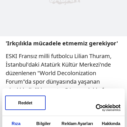
'Irkçılıkla mücadele etmemiz gerekiyor'
ESKI Fransız milli futbolcu Lilian Thuram,
İstanbul'daki Atatürk Kültür Merkezi'nde
düzenlenen "World Decolonization
Forum"da spor dünyasında yaşanan
ırkçılıkla ilgili konuştu. 54 yaşındaki efsane
şu ifadeleri kullandı: ''Aslında 9 yaşında
Reddet
siyahi olduğumu öğrendim. Beni bu konuda
sportif açıdan eğiten kişi Muhammed Ali
oldu. Bir kaleciye maç sırasında muzlar
Rıza
Bilgiler
Reklam Ayarları
Hakkında