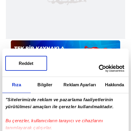
Reddet
Rıza
Bilgiler
Reklam Ayarları
Hakkında
Haber Girişi
"Sitelerimizde reklam ve pazarlama faaliyetlerinin
Hakan Kurt - Editör
yürütülmesi amaçları ile çerezler kullanılmaktadır.
Bu çerezler, kullanıcıların tarayıcı ve cihazlarını
tanımlayarak çalışırlar.
#CEV ŞAMPİYONLAR LİGİ