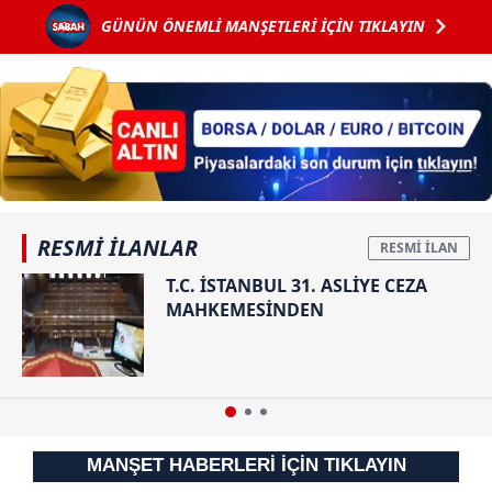
Bunca kokaine
Kanun Teklifi
kullanılmaktadır. Diğer çerezler, sitemizin daha işlevsel
GÜNÜN ÖNEMLİ MANŞETLERİ İÇİN TIKLAYIN
uyumam...
Adalet
kılınması ve kişiselleştirilmesi ve sizlere yönelik
Komisyonu'nda
kabul edildi
reklam/pazarlama faaliyetlerinin yapılması, amaçlarıyla
sınırlı olarak açık rızanız dahilinde kullanılacaktır.
Çerezlere ilişkin tercihlerinizi aşağıda yer alan panel
vasıtasıyla belirleyebilirsiniz. Çerezlere ilişkin detaylı bilgi
için Ayarlar butonuna tıklayabilir,
Çerez Bilgilendirme
Metnimizi
ziyaret edebilirsiniz.
RESMİ İLANLAR
T.C. İSTANBUL 31. ASLİYE CEZA
6698 sayılı Kişisel Verilerin Korunması Kanunu uyarınca
MAHKEMESİNDEN
hazırlanmış Aydınlatma Metnimizi okumak ve sitemizde
ilgili mevzuata uygun olarak kullanılan çerezlerle ilgili bilgi
almak için lütfen
tıklayınız
.
MANŞET HABERLERİ İÇİN TIKLAYIN