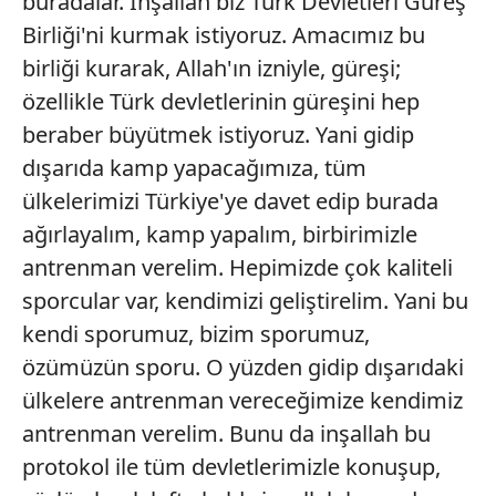
buradalar. İnşallah biz Türk Devletleri Güreş
için Ayarlar butonuna tıklayabilir,
Çerez Bilgilendirme
Birliği'ni kurmak istiyoruz. Amacımız bu
Metnimizi
ziyaret edebilirsiniz.
birliği kurarak, Allah'ın izniyle, güreşi;
6698 sayılı Kişisel Verilerin Korunması Kanunu uyarınca
özellikle Türk devletlerinin güreşini hep
hazırlanmış Aydınlatma Metnimizi okumak ve sitemizde
beraber büyütmek istiyoruz. Yani gidip
ilgili mevzuata uygun olarak kullanılan çerezlerle ilgili bilgi
dışarıda kamp yapacağımıza, tüm
almak için lütfen
tıklayınız
.
ülkelerimizi Türkiye'ye davet edip burada
ağırlayalım, kamp yapalım, birbirimizle
antrenman verelim. Hepimizde çok kaliteli
sporcular var, kendimizi geliştirelim. Yani bu
kendi sporumuz, bizim sporumuz,
özümüzün sporu. O yüzden gidip dışarıdaki
ülkelere antrenman vereceğimize kendimiz
antrenman verelim. Bunu da inşallah bu
protokol ile tüm devletlerimizle konuşup,