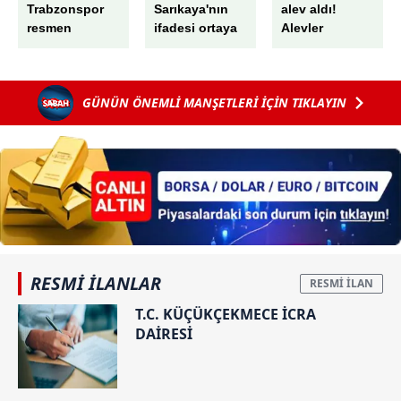
Trabzonspor
Sarıkaya'nın
alev aldı!
resmen
ifadesi ortaya
Alevler
açıkladı!
çıktı!
büyümede
Mohamed
Milyonluk para
söndürüldü
Salah transferi
trafiğine “PR
GÜNÜN ÖNEMLİ MANŞETLERİ İÇİN TIKLAYIN
sonrası
ve reklam”
Ertuğrul
savunması:
Doğan'dan ilk
Dikkat çeken
sözler
Haluk Levent
detayı
RESMİ İLANLAR
T.C. KÜÇÜKÇEKMECE İCRA
DAİRESİ