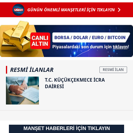
Parti'nin oyları
kariyerleriyle
muhteşem
GÜNÜN ÖNEMLİ MANŞETLERİ İÇİN TIKLAYIN
peş peşe iptal
gurur
karşılama
edildi: "G"
veriyorlar
harfini "6"
sayıp...
RESMİ İLANLAR
T.C. KÜÇÜKÇEKMECE İCRA
DAİRESİ
MANŞET HABERLERİ İÇİN TIKLAYIN