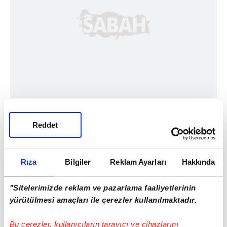
Reddet
Rıza
Bilgiler
Reklam Ayarları
Hakkında
"Sitelerimizde reklam ve pazarlama faaliyetlerinin
Haber Girişi
yürütülmesi amaçları ile çerezler kullanılmaktadır.
Hakan Kurt - Editör
Bu çerezler, kullanıcıların tarayıcı ve cihazlarını