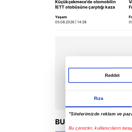
Küçükçekmece'de otomobilin
V
İETT otobüsüne çarptığı kaza
F
kamerada | Video
Yaşam
F
05.08.2026 | 14:28
0
Reddet
Rıza
"Sitelerimizde reklam ve paza
BU HAFTA
Bu çerezler, kullanıcıların tara