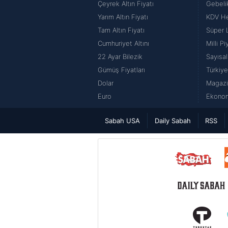
Çeyrek Altın Fiyatı
Gebeli
Yarım Altın Fiyatı
KDV H
Tam Altın Fiyatı
Süper 
Cumhuriyet Altını
Milli P
22 Ayar Bilezik
Sayısal
Gümüş Fiyatları
Türkiye
Dolar
Magazi
Euro
Ekonom
Sabah USA
Daily Sabah
RSS