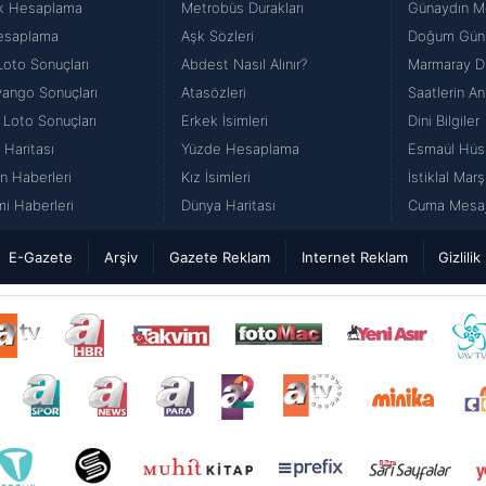
k Hesaplama
Metrobüs Durakları
Günaydın Me
esaplama
Aşk Sözleri
Doğum Günü
Loto Sonuçları
Abdest Nasıl Alınır?
Marmaray Du
iyango Sonuçları
Atasözleri
Saatlerin An
 Loto Sonuçları
Erkek İsimleri
Dini Bilgiler
 Haritası
Yüzde Hesaplama
Esmaül Hüs
n Haberleri
Kız İsimleri
İstiklal Marş
i Haberleri
Dünya Haritası
Cuma Mesajl
E-Gazete
Arşiv
Gazete Reklam
Internet Reklam
Gizlilik