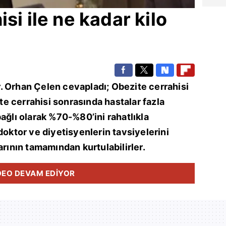
si ile ne kadar kilo
. Orhan Çelen cevapladı; Obezite cerrahisi
ite cerrahisi sonrasında hastalar fazla
ağlı olarak %70-%80’ini rahatlıkla
doktor ve diyetisyenlerin tavsiyelerini
arının tamamından kurtulabilirler.
DEO DEVAM EDİYOR