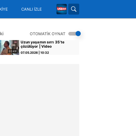
KİYE
CANLI İZLE
ki
OTOMATİK OYNAT
Uzun yaşamın sırrı 35’te
çözülüyor | Video
02:49
07.05.2026 | 10:32