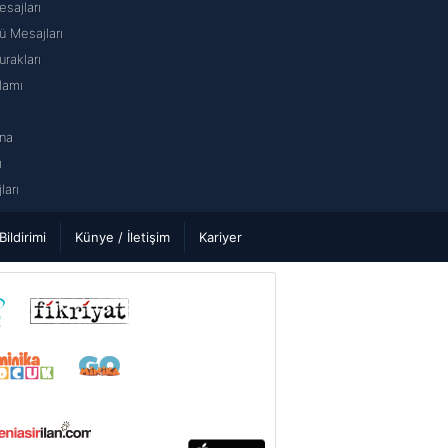
sajları
 Mesajları
rakları
lamı
na
ı
arı
 Bildirimi
Künye / İletişim
Kariyer