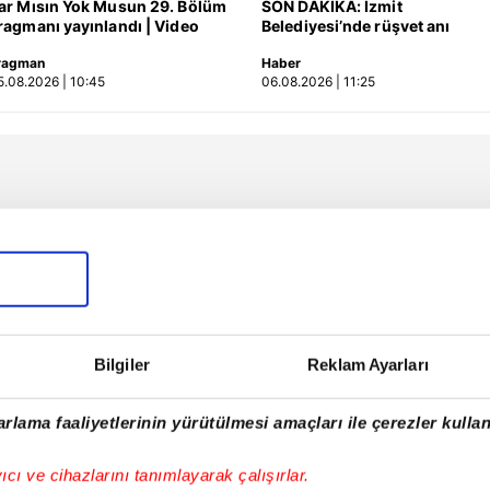
ar Mısın Yok Musun 29. Bölüm
SON DAKİKA: İzmit
ragmanı yayınlandı | Video
Belediyesi’nde rüşvet anı
kamerada: "Şu araya
ragman
Haber
sıkıştırdım… Üstüne de zarf
5.08.2026 | 10:45
06.08.2026 | 11:25
attım müdürüm!" | Video
Bilgiler
Reklam Ayarları
rlama faaliyetlerinin yürütülmesi amaçları ile çerezler kullan
yıcı ve cihazlarını tanımlayarak çalışırlar.