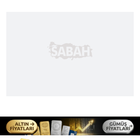
kılınması ve kişiselleştirilmesi ve sizlere yönelik
reklam/pazarlama faaliyetlerinin yapılması, amaçlarıyla
sınırlı olarak açık rızanız dahilinde kullanılacaktır.
Çerezlere ilişkin tercihlerinizi aşağıda yer alan panel
vasıtasıyla belirleyebilirsiniz. Çerezlere ilişkin detaylı bilgi
için Ayarlar butonuna tıklayabilir,
Çerez Bilgilendirme
Metnimizi
ziyaret edebilirsiniz.
6698 sayılı Kişisel Verilerin Korunması Kanunu uyarınca
hazırlanmış Aydınlatma Metnimizi okumak ve sitemizde
ilgili mevzuata uygun olarak kullanılan çerezlerle ilgili bilgi
almak için lütfen
tıklayınız
.