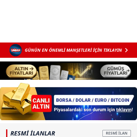
GÜNÜN EN ÖNEMLİ MANŞETLERİ İÇİN TIKLAYIN
RESMİ İLANLAR