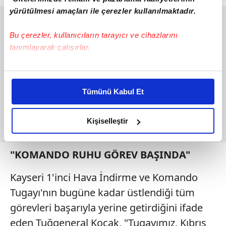
yürütülmesi amaçları ile çerezler kullanılmaktadır.
Bu çerezler, kullanıcıların tarayıcı ve cihazlarını
tanımlayarak çalışırlar.
Bu çerezlere izin vermeniz halinde sizlere özel
kişiselleştirilmiş reklamlar sunabilir, sayfalarımızda sizlere
Tümünü Kabul Et
daha iyi reklam deneyimi yaşatabiliriz. Bunu yaparken
amacımızın size daha iyi bir reklam deneyimi sunmak
olduğunu ve sizlere en iyi içerikleri sunabilmek adına
Kişiselleştir
elimizden gelen çabayı gösterdiğimizi ve bu noktada,
reklamların maliyetlerimizi karşılamak noktasında tek gelir
"KOMANDO RUHU GÖREV BAŞINDA"
kalemimiz olduğunu sizlere hatırlatmak isteriz.
Kayseri 1'inci Hava İndirme ve Komando
Her halükârda, kullanıcılar, bu çerezlere izin vermedikleri
Tugayı'nın bugüne kadar üstlendiği tüm
takdirde, kullanıcılara hedefli reklamlar
gösterilmeyecektir."
görevleri başarıyla yerine getirdiğini ifade
eden Tuğgeneral Koçak, "Tugayımız, Kıbrıs