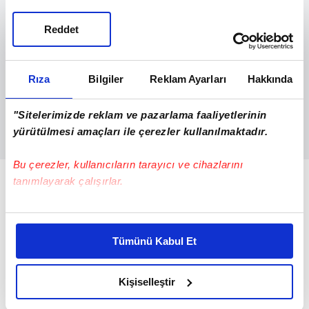
Reddet
Rıza
Bilgiler
Reklam Ayarları
Hakkında
"Sitelerimizde reklam ve pazarlama faaliyetlerinin
yürütülmesi amaçları ile çerezler kullanılmaktadır.
Bu çerezler, kullanıcıların tarayıcı ve cihazlarını
tanımlayarak çalışırlar.
Bu çerezlere izin vermeniz halinde sizlere özel
kişiselleştirilmiş reklamlar sunabilir, sayfalarımızda sizlere
Tümünü Kabul Et
daha iyi reklam deneyimi yaşatabiliriz. Bunu yaparken
amacımızın size daha iyi bir reklam deneyimi sunmak
olduğunu ve sizlere en iyi içerikleri sunabilmek adına
Kişiselleştir
elimizden gelen çabayı gösterdiğimizi ve bu noktada,