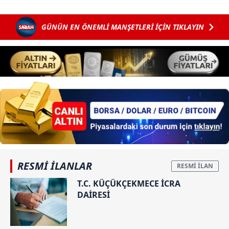
GÜNÜN EN ÖNEMLİ MANŞETLERİ İÇİN TIKLAYIN
RESMİ İLANLAR
T.C. KÜÇÜKÇEKMECE İCRA
DAİRESİ