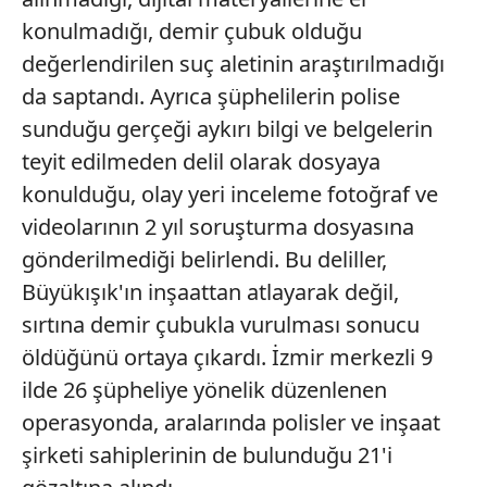
için Ayarlar butonuna tıklayabilir,
Çerez Bilgilendirme
konulmadığı, demir çubuk olduğu
Metnimizi
ziyaret edebilirsiniz.
değerlendirilen suç aletinin araştırılmadığı
da saptandı. Ayrıca şüphelilerin polise
6698 sayılı Kişisel Verilerin Korunması Kanunu uyarınca
hazırlanmış Aydınlatma Metnimizi okumak ve sitemizde
sunduğu gerçeği aykırı bilgi ve belgelerin
ilgili mevzuata uygun olarak kullanılan çerezlerle ilgili bilgi
teyit edilmeden delil olarak dosyaya
almak için lütfen
tıklayınız
.
konulduğu, olay yeri inceleme fotoğraf ve
videolarının 2 yıl soruşturma dosyasına
gönderilmediği belirlendi. Bu deliller,
Büyükışık'ın inşaattan atlayarak değil,
sırtına demir çubukla vurulması sonucu
öldüğünü ortaya çıkardı. İzmir merkezli 9
ilde 26 şüpheliye yönelik düzenlenen
operasyonda, aralarında polisler ve inşaat
şirketi sahiplerinin de bulunduğu 21'i