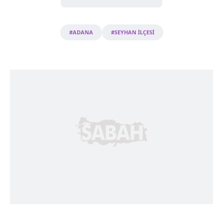
Metnimizi
ziyaret edebilirsiniz.
6698 sayılı Kişisel Verilerin Korunması Kanunu uyarınca
#ADANA
#SEYHAN İLÇESİ
hazırlanmış Aydınlatma Metnimizi okumak ve sitemizde
ilgili mevzuata uygun olarak kullanılan çerezlerle ilgili bilgi
almak için lütfen
tıklayınız
.