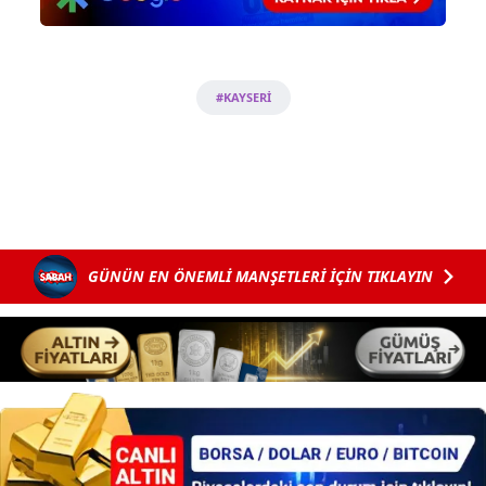
ilgili mevzuata uygun olarak kullanılan çerezlerle ilgili bilgi
almak için lütfen
tıklayınız
.
#KAYSERİ
GÜNÜN EN ÖNEMLİ MANŞETLERİ İÇİN TIKLAYIN